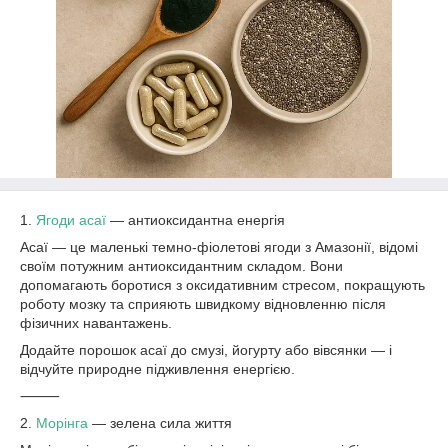
1.
Ягоди асаї
— антиоксидантна енергія
Асаї — це маленькі темно-фіолетові ягоди з Амазонії, відомі
своїм потужним антиоксидантним складом. Вони
допомагають боротися з оксидативним стресом, покращують
роботу мозку та сприяють швидкому відновленню після
фізичних навантажень.
Додайте порошок асаї до смузі, йогурту або вівсянки — і
відчуйте природне підживлення енергією.
⸻
2.
Морінга
— зелена сила життя