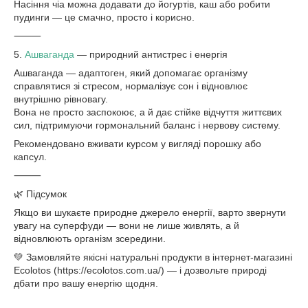
Насіння чіа можна додавати до йогуртів, каш або робити
пудинги — це смачно, просто і корисно.
⸻
5.
Ашваганда
— природний антистрес і енергія
Ашваганда — адаптоген, який допомагає організму
справлятися зі стресом, нормалізує сон і відновлює
внутрішню рівновагу.
Вона не просто заспокоює, а й дає стійке відчуття життєвих
сил, підтримуючи гормональний баланс і нервову систему.
Рекомендовано вживати курсом у вигляді порошку або
капсул.
⸻
🌿 Підсумок
Якщо ви шукаєте природне джерело енергії, варто звернути
увагу на суперфуди — вони не лише живлять, а й
відновлюють організм зсередини.
💚 Замовляйте якісні натуральні продукти в інтернет-магазині
Ecolotos (https://ecolotos.com.ua/) — і дозвольте природі
дбати про вашу енергію щодня.