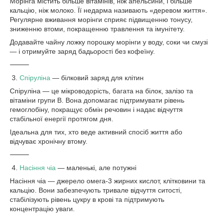
Морінга містить більше вітамінів, ніж апельсини, і більше
кальцію, ніж молоко. Її недарма називають «деревом життя».
Регулярне вживання морінги сприяє підвищенню тонусу,
зниженню втоми, покращенню травлення та імунітету.
Додавайте чайну ложку порошку морінги у воду, соки чи смузі
— і отримуйте заряд бадьорості без кофеїну.
⸻
3.
Спіруліна
— білковий заряд для клітин
Спіруліна — це мікроводорість, багата на білок, залізо та
вітаміни групи B. Вона допомагає підтримувати рівень
гемоглобіну, покращує обмін речовин і надає відчуття
стабільної енергії протягом дня.
Ідеальна для тих, хто веде активний спосіб життя або
відчуває хронічну втому.
⸻
4.
Насіння чіа
— маленькі, але потужні
Насіння чіа — джерело омега-3 жирних кислот, клітковини та
кальцію. Вони забезпечують тривале відчуття ситості,
стабілізують рівень цукру в крові та підтримують
концентрацію уваги.