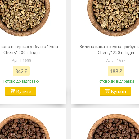
кава в зернах робуста "India
Зелена кава в зернах робуста
Cherry" 500 г, Індія
Cherry" 250 г, Індія
T-1688
T-1687
342 ₴
188 ₴
Готово до відправки
Готово до відправки
Купити
Купити