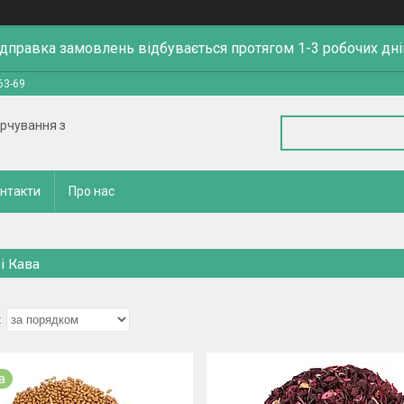
ідправка замовлень відбувається протягом 1-3 робочих дні
63-69
арчування з
нтакти
Про нас
і Кава
а