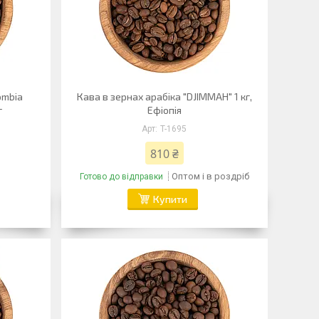
ombia
Кава в зернах арабіка "DJIMMAH" 1 кг,
г
Ефіопія
T-1695
810 ₴
Оптом і в роздріб
Готово до відправки
Купити