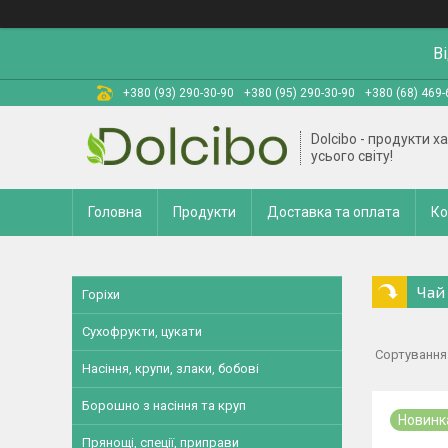
В
+380 (93) 290-30-90
+380 (95) 290-30-90
+380 (68) 469-
Dolcibo - продукти х
усього світу!
Головна
Продукти
Доставка та оплата
Ко
Чай 
Горіхи
Сухофрукти, цукати
Насіння, крупи, злаки, бобові
Борошно з насіння та круп
Новинк
Прянощі, спеції, приправи