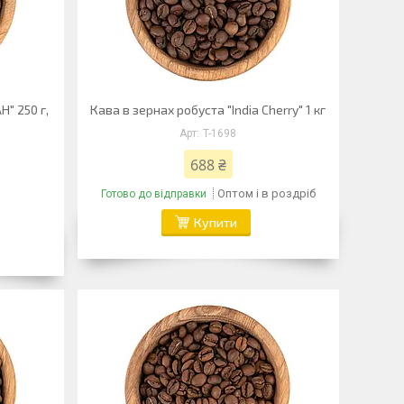
H" 250 г,
Кава в зернах робуста "India Cherry" 1 кг
T-1698
688 ₴
Оптом і в роздріб
Готово до відправки
Купити