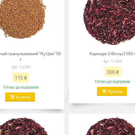
чай гранульований "Ку Цяо" 50
Каркаде (гібіскус) 500 
г
T-1409
T-2789
300 ₴
115 ₴
Готово до відправки
Готово до відправки
Купити
Купити