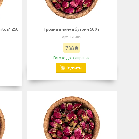
antos" 250
Троянда чайна бутони 500 г
T-1405
788 ₴
Готово до відправки
Купити