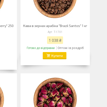
erry" 250
Кава в зернах арабіка "Brazil Santos" 1 кг
T-1701
1 038 ₴
Оптом і в роздріб
Готово до відправки
Купити