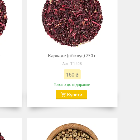
г
Каркаде (гібіскус) 250 г
T-1408
160 ₴
Готово до відправки
Купити