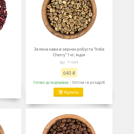
Зелена кава в зернах робуста "India
Cherry" 1 кг, Індія
T-1689
640 ₴
Оптом і в роздріб
Готово до відправки
Купити