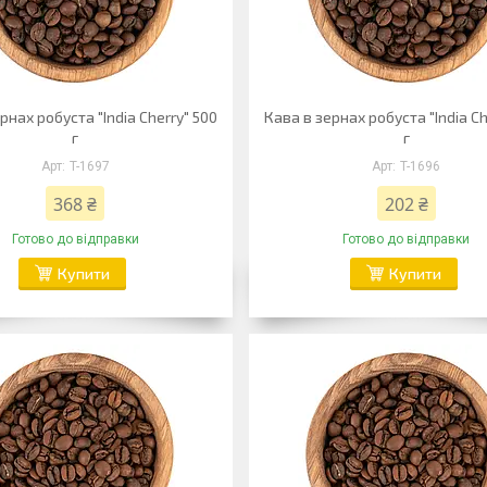
рнах робуста "India Cherry" 500
Кава в зернах робуста "India Ch
г
г
T-1697
T-1696
368 ₴
202 ₴
Готово до відправки
Готово до відправки
Купити
Купити