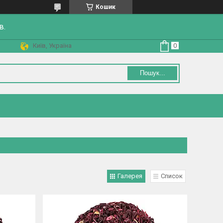
Кошик
в.
Київ, Україна
Пошук...
Галерея
Список