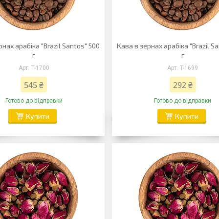
рнах арабіка "Brazil Santos" 500
Кава в зернах арабіка "Brazil S
г
г
T-1700
T-1699
545 ₴
292 ₴
Готово до відправки
Готово до відправки
Купити
Купити