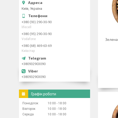
Київ, Україна
+380 (93) 290-30-90
lifecell
+380 (95) 290-30-90
Vodafone
Зелена 
+380 (68) 469-63-69
Київстар
+380932903090
+380932903090
Графік роботи
Понеділок
10:00
18:00
Вівторок
10:00
18:00
Середа
10:00
18:00