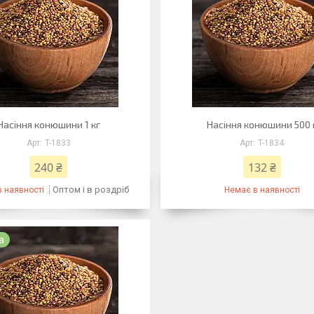
Насіння конюшини 1 кг
Насіння конюшини 500 
T-1833
T-1834
240 ₴
132 ₴
Оптом і в роздріб
 наявності
Немає в наявності
а