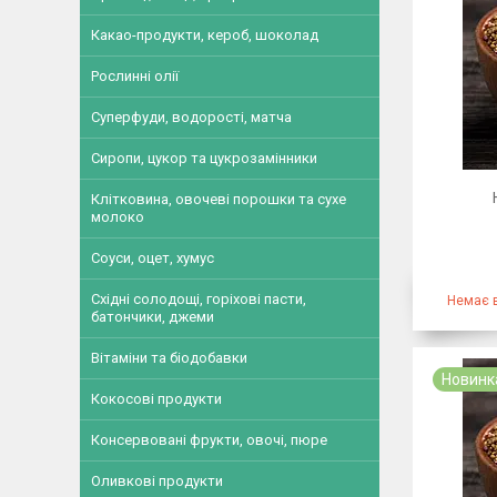
Какао-продукти, кероб, шоколад
Рослинні олії
Суперфуди, водорості, матча
Сиропи, цукор та цукрозамінники
Клітковина, овочеві порошки та сухе
молоко
Соуси, оцет, хумус
Східні солодощі, горіхові пасти,
Немає в
батончики, джеми
Вітаміни та біодобавки
Новинк
Кокосові продукти
Консервовані фрукти, овочі, пюре
Оливкові продукти