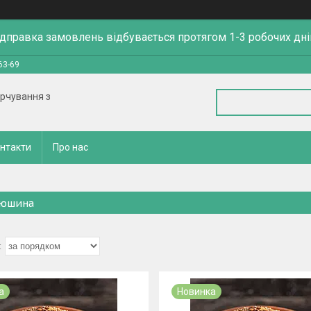
ідправка замовлень відбувається протягом 1-3 робочих дні
63-69
арчування з
нтакти
Про нас
юшина
а
Новинка