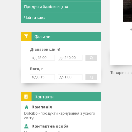
Продукти бджільництва
Чай та кава
Н
Фільтри
Діапазон цін, ₴
Вага, г
Контакти
Dolcibo - продукти харчування з усього
світу!