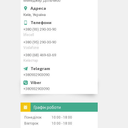
Менеджер Дольчибо
Київ, Україна
+380 (93) 290-30-90
lifecell
+380 (95) 290-30-90
Vodafone
+380 (68) 469-63-69
Київстар
+380932903090
+380932903090
Графік роботи
Понеділок
10:00
18:00
Вівторок
10:00
18:00