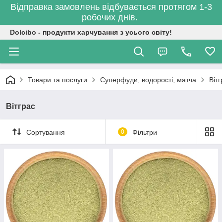
Відправка замовлень відбувається протягом 1-3
робочих днів.
Dolcibo - продукти харчування з усього світу!
Товари та послуги
Суперфуди, водорості, матча
Віт
Вітграс
Сортування
0
Фільтри