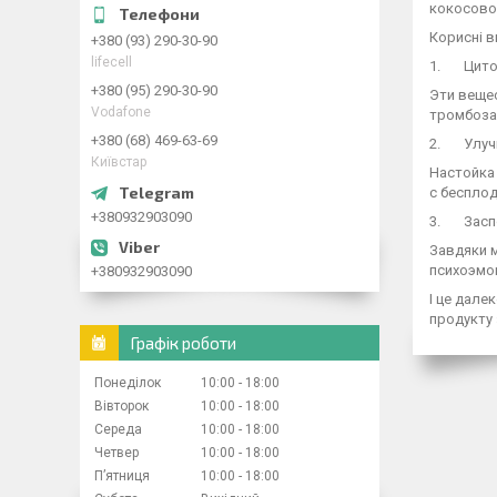
кокосовог
Корисні в
+380 (93) 290-30-90
lifecell
1. Циток
+380 (95) 290-30-90
Эти вещес
Vodafone
тромбоза
+380 (68) 469-63-69
2. Улучш
Київстар
Настойка 
с бесплод
+380932903090
3. Заспо
Завдяки м
психоэмоц
+380932903090
І це дале
продукту 
Графік роботи
Понеділок
10:00
18:00
Вівторок
10:00
18:00
Середа
10:00
18:00
Четвер
10:00
18:00
Пʼятниця
10:00
18:00