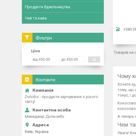
Продукти бджільництва
Чай та кава
+380 (9
Фільтри
Ціна
Чому к
Контакти
Хочете ху
тому, що 
тонус, і д
Dolcibo - продукти харчування з усього
світу!
Кокосовое
кокосовог
Менеджер Дольчибо
А теперь
Чем та
Київ, Україна
Увага! Ко