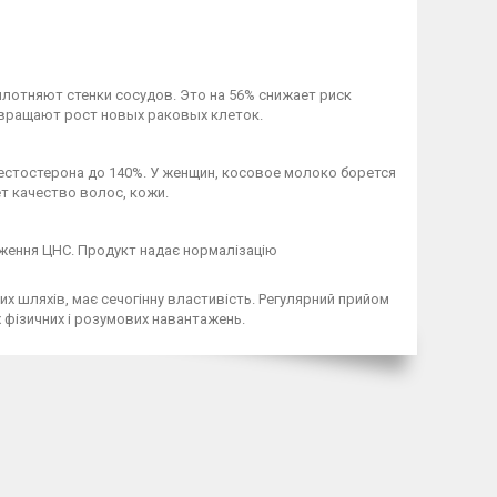
лотняют стенки сосудов. Это на 56% снижает риск
твращают рост новых раковых клеток.
естостерона до 140%. У женщин, косовое молоко борется
т качество волос, кожи.
уження ЦНС. Продукт надає нормалізацію
их шляхів, має сечогінну властивість. Регулярний прийом
х фізичних і розумових навантажень.