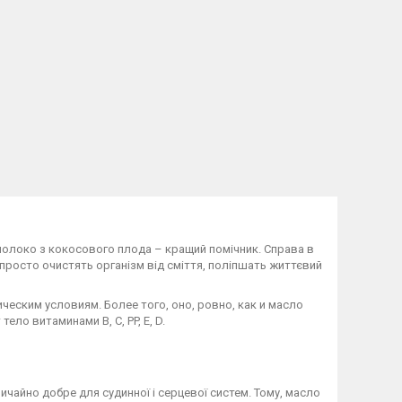
 молоко з кокосового плода – кращий помічник. Справа в
запросто очистять організм від сміття, поліпшать життєвий
ским условиям. Более того, оно, ровно, как и масло
ло витаминами B, C, PP, E, D.
чайно добре для судинної і серцевої систем. Тому, масло