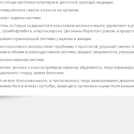
о плода настільки популярне в дієтології, кулінарії, медицині.
пливу молока і масла з кокоса на організм:
іни і судинна система
тва, которые содержатся в кокосовом молоке и масле, укрепляют и уп
, тромбофлебита, атеросклероза. Цитокины борются с раком, и предо
ение гормональной системы у мужчин и женщин
из кокосового молока лечит проблемы с простатой, улучшает синтез т
ием и сбоями в репродуктивной системе, придает уверенности, улучшае
коює нервову систему
агнію, молоко з кокоса прибирає нервову збудливість, лікує перенапр
иального тонусу, знімає безсоння.
ко не все. Кокосове масло, а також молоко, лікує захворювання дихальн
знімає болі в м'язах і суглобах, приводить організм в норму після важки