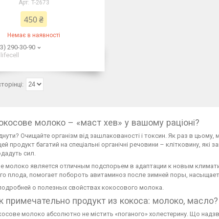
T-2673
450 ₴
Немає в наявності
3) 290-30-90
lifecell
окосове молоко – «маст хев» у вашому раціоні?
днути? Очищайте організм від зашлакованості і токсин. Як раз в цьому,
цей продукт багатий на спеціальні органічні речовини – клітковину, які 
одадуть сил.
 молоко является отличным подспорьем в адаптации к новым климатиче
о плода, помогает побороть авитаминоз после зимней поры, насыщает те
 подробней о полезных свойствах кокосового молока.
к примечательно продукт из кокоса: молоко, масло?
косове молоко абсолютно не містить «поганого» холестерину. Що надзви