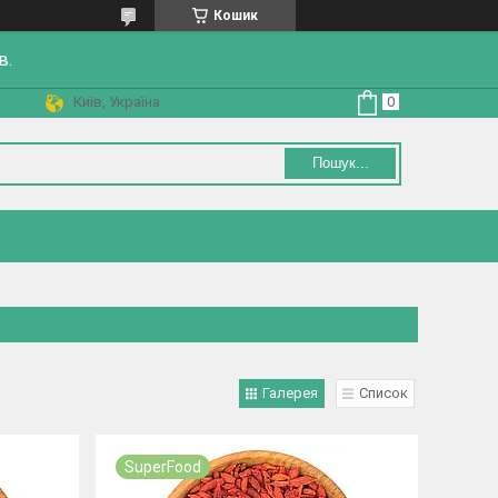
Кошик
в.
Київ, Україна
Пошук...
Галерея
Список
SuperFood