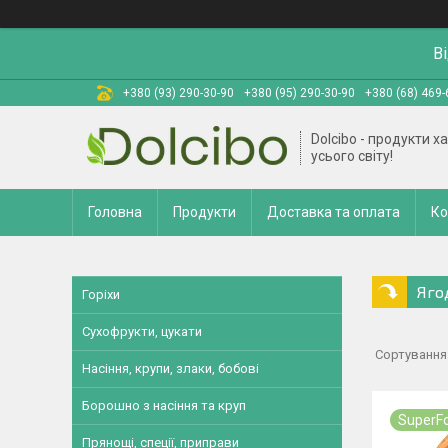
В
+380 (93) 290-30-90
+380 (95) 290-30-90
+380 (68) 469-
Dolcibo - продукти х
усього світу!
Головна
Продукти
Доставка та оплата
Ко
Яго
Горіхи
Сухофрукти, цукати
Насіння, крупи, злаки, бобові
Борошно з насіння та круп
SuperF
Прянощі, спеції, приправи