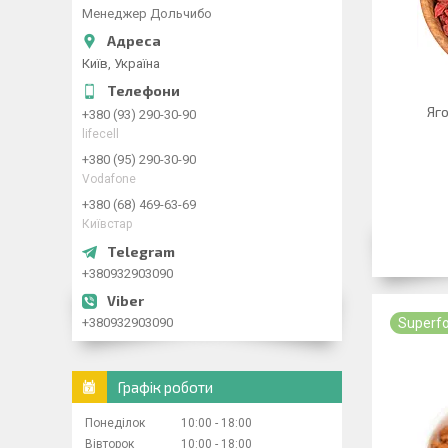
Менеджер Дольчибо
Київ, Україна
Яго
+380 (93) 290-30-90
lifecell
+380 (95) 290-30-90
Vodafone
+380 (68) 469-63-69
Київстар
+380932903090
+380932903090
Superf
Графік роботи
Понеділок
10:00
18:00
Вівторок
10:00
18:00