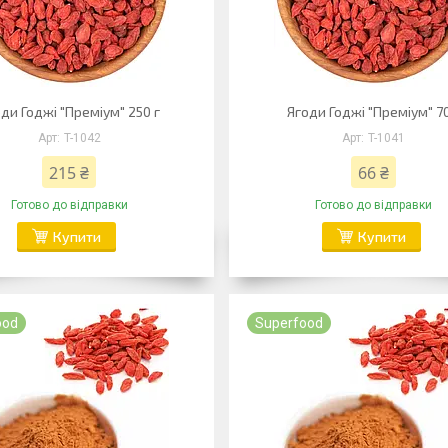
ди Годжі "Преміум" 250 г
Ягоди Годжі "Преміум" 70
T-1042
T-1041
215 ₴
66 ₴
Готово до відправки
Готово до відправки
Купити
Купити
ood
Superfood