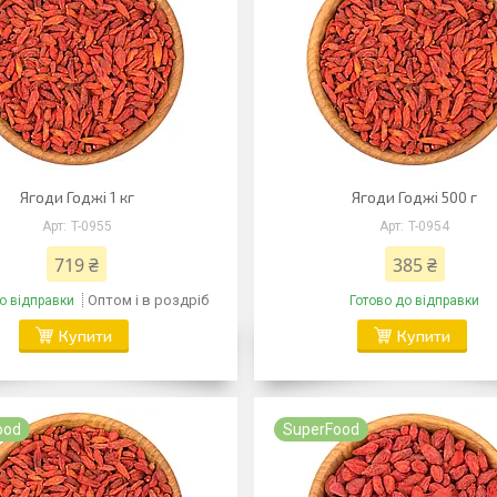
Ягоди Годжі 1 кг
Ягоди Годжі 500 г
T-0955
T-0954
719 ₴
385 ₴
Оптом і в роздріб
о відправки
Готово до відправки
Купити
Купити
ood
SuperFood