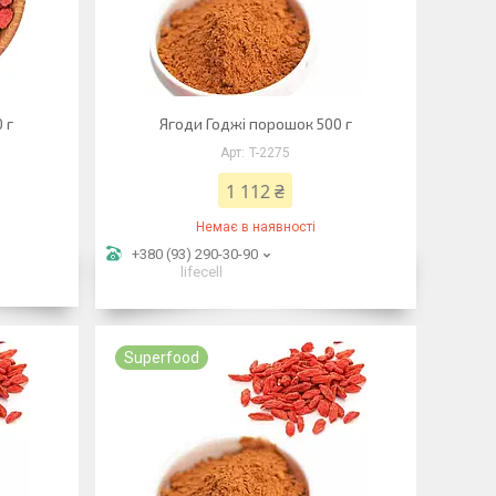
 г
Ягоди Годжі порошок 500 г
T-2275
1 112 ₴
Немає в наявності
+380 (93) 290-30-90
lifecell
Superfood