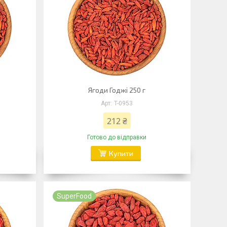
Ягоди Годжі 250 г
T-0953
212 ₴
Готово до відправки
Купити
SuperFood