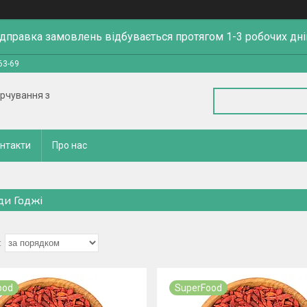
ідправка замовлень відбувається протягом 1-3 робочих дні
63-69
арчування з
нтакти
Про нас
ди Годжі
ood
SuperFood