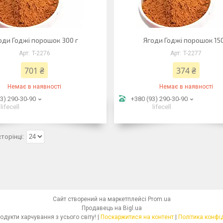
оди Годжі порошок 300 г
Ягоди Годжі порошок 150
T-2276
T-2277
701 ₴
374 ₴
Немає в наявності
Немає в наявності
3) 290-30-90
+380 (93) 290-30-90
lifecell
lifecell
Сайт створений на маркетплейсі
Prom.ua
Продавець на Bigl.ua
Dolcibo - продукти харчування з усього світу! |
Поскаржитися на контент
|
Політика конфі