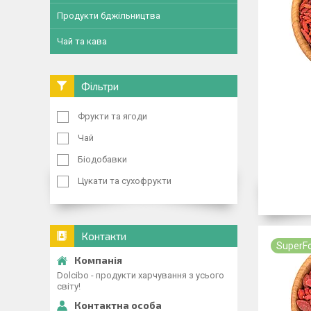
Продукти бджільництва
Чай та кава
Фільтри
Фрукти та ягоди
Чай
Біодобавки
Цукати та сухофрукти
Контакти
SuperF
Dolcibo - продукти харчування з усього
світу!