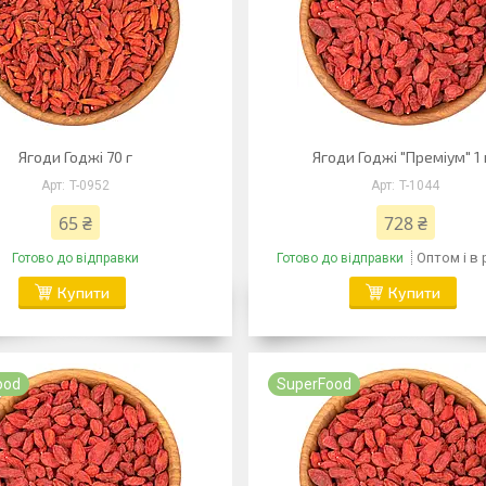
Ягоди Годжі 70 г
Ягоди Годжі "Преміум" 1 
T-0952
T-1044
65 ₴
728 ₴
Оптом і в
Готово до відправки
Готово до відправки
Купити
Купити
ood
SuperFood