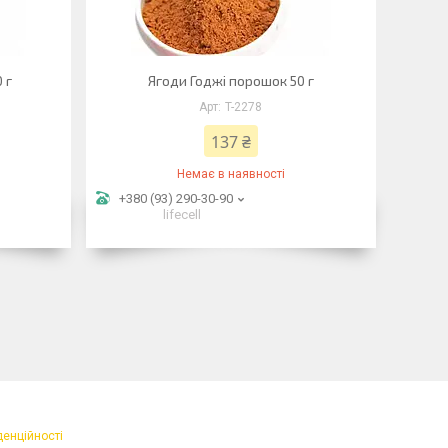
 г
Ягоди Годжі порошок 50 г
T-2278
137 ₴
Немає в наявності
+380 (93) 290-30-90
lifecell
денційності