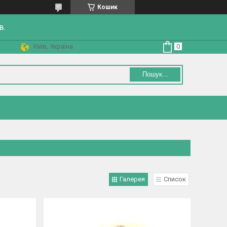
Кошик
в.
Київ, Україна
Пошук...
Галерея
Список