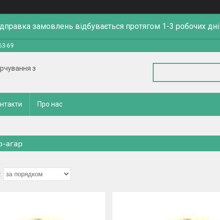
ідправка замовлень відбувається протягом 1-3 робочих дні
63-69
арчування з
нтакти
Про нас
р-агар