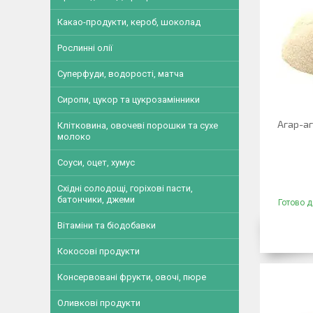
Какао-продукти, кероб, шоколад
Рослинні олії
Суперфуди, водорості, матча
Сиропи, цукор та цукрозамінники
Агар-аг
Клітковина, овочеві порошки та сухе
молоко
Соуси, оцет, хумус
Східні солодощі, горіхові пасти,
батончики, джеми
Готово д
Вітаміни та біодобавки
Кокосові продукти
Консервовані фрукти, овочі, пюре
Оливкові продукти