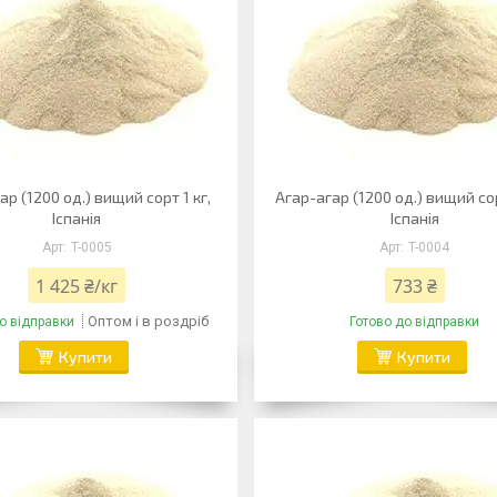
ар (1200 од.) вищий сорт 1 кг,
Агар-агар (1200 од.) вищий сор
Іспанія
Іспанія
T-0005
T-0004
1 425 ₴/кг
733 ₴
Оптом і в роздріб
о відправки
Готово до відправки
Купити
Купити