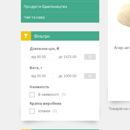
Продукти бджільництва
Чай та кава
Фільтри
Агар-ага
Діапазон цін, ₴
Вага, г
Наявність
В наявності
5
Країна виробник
Іспанія
5