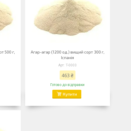
т 500 г,
Агар-агар (1200 од.) вищий сорт 300 г,
Іспанія
T-0003
463 ₴
Готово до відправки
Купити