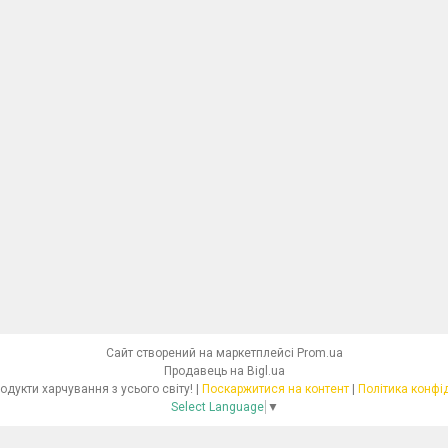
Сайт створений на маркетплейсі
Prom.ua
Продавець на Bigl.ua
Dolcibo - продукти харчування з усього світу! |
Поскаржитися на контент
|
Політика конфі
Select Language
▼