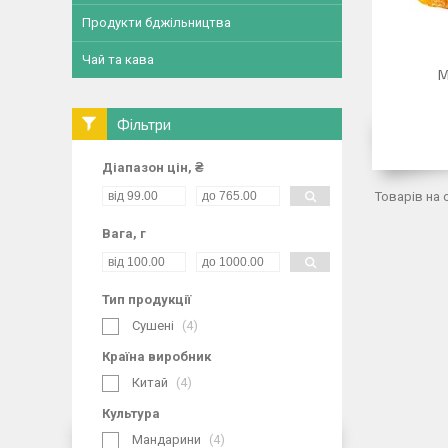
Продукти бджільництва
Чай та кава
М
Фільтри
Діапазон цін, ₴
Вага, г
Тип продукції
Сушені
4
Країна виробник
Китай
4
Культура
Мандарини
4