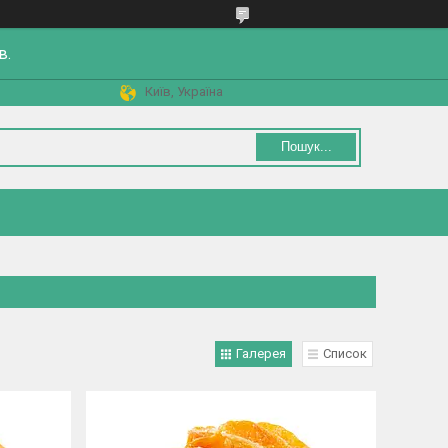
в.
Київ, Україна
Пошук...
Галерея
Список