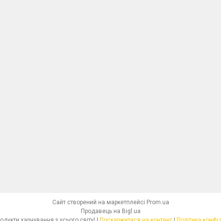
Сайт створений на маркетплейсі
Prom.ua
Продавець на Bigl.ua
Dolcibo - продукти харчування з усього світу! |
Поскаржитися на контент
|
Політика конфі