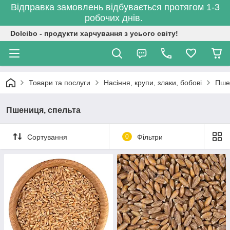
Відправка замовлень відбувається протягом 1-3
робочих днів.
Dolcibo - продукти харчування з усього світу!
Товари та послуги
Насіння, крупи, злаки, бобові
Пше
Пшениця, спельта
Сортування
0
Фільтри