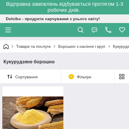
Відправка замовлень відбувається протягом 1-3
робочих днів.
Dolcibo - продукти харчування з усього світу!
Товари та послуги
Борошно з насіння і круп
Кукуруд
Кукурудзяне борошно
Сортування
0
Фільтри