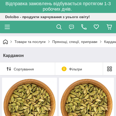
Відправка замовлень відбувається протягом 1-3
робочих днів.
Dolcibo - продукти харчування з усього світу!
Товари та послуги
Прянощі, спеції, приправи
Карда
Кардамон
Сортування
0
Фільтри