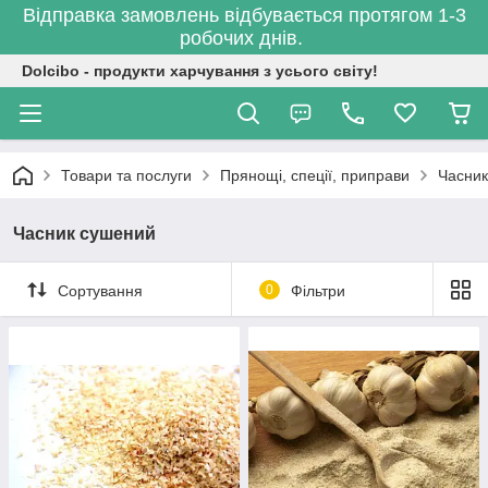
Відправка замовлень відбувається протягом 1-3
робочих днів.
Dolcibo - продукти харчування з усього світу!
Товари та послуги
Прянощі, спеції, приправи
Часник
Часник сушений
Сортування
0
Фільтри