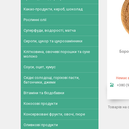
Какао-продукти, кероб, шоколад
Рослинні олії
Суперфуди, водорості, матча
Сиропи, цукор та цукрозамінники
Боро
Клітковина, овочеві порошки та сухе
молоко
Соуси, оцет, хумус
Східні солодощі, горіхові пасти,
Немає в
батончики, джеми
+380 (9
Вітаміни та біодобавки
Кокосові продукти
Консервовані фрукти, овочі, пюре
Оливкові продукти