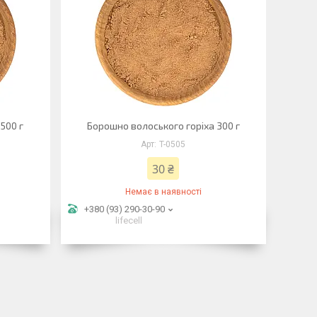
500 г
Борошно волоського горіха 300 г
T-0505
30 ₴
Немає в наявності
+380 (93) 290-30-90
lifecell