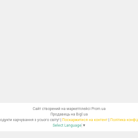
Сайт створений на маркетплейсі
Prom.ua
Продавець на Bigl.ua
Dolcibo - продукти харчування з усього світу! |
Поскаржитися на контент
|
Політика конфі
Select Language
▼