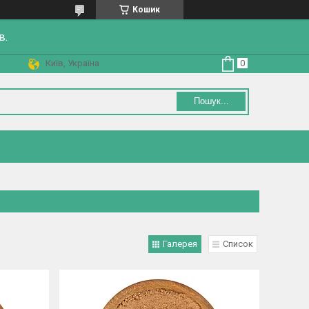
Кошик
в.
Київ, Україна
Пошук...
Галерея
Список