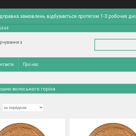
ідправка замовлень відбувається протягом 1-3 робочих дні
63-69
арчування з
нтакти
Про нас
ошно волоського горіха