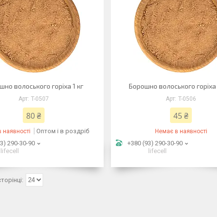
шно волоського горіха 1 кг
Борошно волоського горіха 
T-0507
T-0506
80 ₴
45 ₴
Оптом і в роздріб
 наявності
Немає в наявності
3) 290-30-90
+380 (93) 290-30-90
lifecell
lifecell