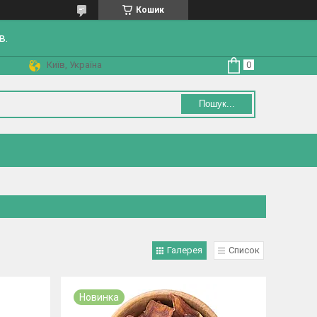
Кошик
в.
Київ, Україна
Пошук...
Галерея
Список
Новинка