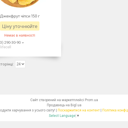
Джекфрут чіпси 150 г
Ціну уточнюйте
Немає в наявності
3) 290-30-90
lifecell
Сайт створений на маркетплейсі
Prom.ua
Продавець на Bigl.ua
Dolcibo - продукти харчування з усього світу! |
Поскаржитися на контент
|
Політика конфі
Select Language
▼