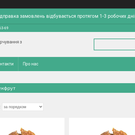
ідправка замовлень відбувається протягом 1-3 робочих дні
63-69
арчування з
нтакти
Про нас
кфрут