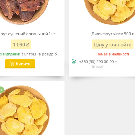
ут сушений органічний 1 кг
Джекфрут чіпси 500 г
1 090 ₴
Ціну уточнюйте
Оптом і в роздріб
о відправки
Немає в наявності
+380 (93) 290-30-90
Купити
lifecell
а