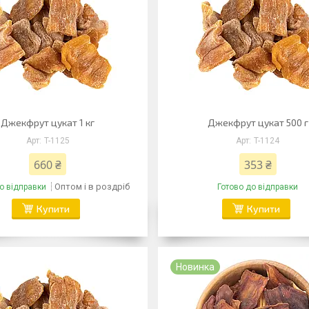
Джекфрут цукат 1 кг
Джекфрут цукат 500 г
T-1125
T-1124
660 ₴
353 ₴
Оптом і в роздріб
о відправки
Готово до відправки
Купити
Купити
Новинка