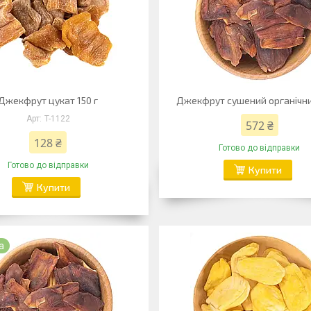
Джекфрут цукат 150 г
Джекфрут сушений органічни
T-1122
572 ₴
128 ₴
Готово до відправки
Готово до відправки
Купити
Купити
а