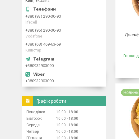
Київ, Україна
+380 (93) 290-30-90
lifecell
+380 (95) 290-30-90
Джекфр
Vodafone
+380 (68) 469-63-69
Київстар
Готово д
+380932903090
+380932903090
Новинк
Графік роботи
Понеділок
10:00
18:00
Вівторок
10:00
18:00
Середа
10:00
18:00
Четвер
10:00
18:00
Пʼятниця
10:00
18:00