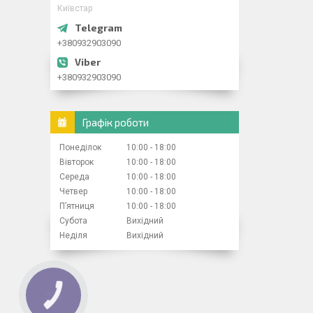
Київстар
+380932903090
+380932903090
Графік роботи
Понеділок
10:00
18:00
Вівторок
10:00
18:00
Середа
10:00
18:00
Четвер
10:00
18:00
Пʼятниця
10:00
18:00
Субота
Вихідний
Неділя
Вихідний
КНОПКА
ЗВ'ЯЗКУ