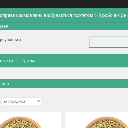
ідправка замовлень відбувається протягом 1-3 робочих дні
63-69
арчування з
нтакти
Про нас
гано