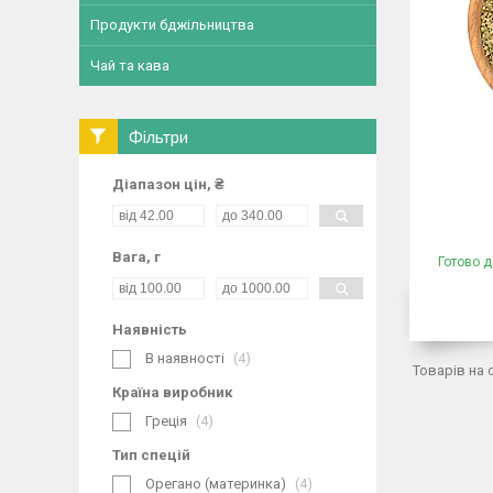
Продукти бджільництва
Чай та кава
Фільтри
Діапазон цін, ₴
Вага, г
Готово д
Наявність
В наявності
4
Країна виробник
Греція
4
Тип спецій
Орегано (материнка)
4