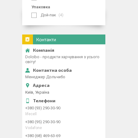
Упаковка
Дой-пак
4
Контакти
Dolcibo - продукти харчування з усього
світу!
Менеджер Дольчибо
Київ, Україна
+380 (93) 290-30-90
lifecell
+380 (95) 290-30-90
Vodafone
+380 (68) 469-63-69