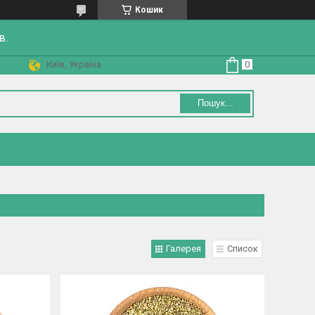
Кошик
в.
Київ, Україна
Пошук...
Галерея
Список