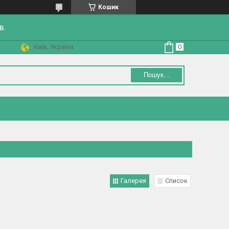
Кошик
в.
Київ, Україна
Пошук...
Галерея
Список