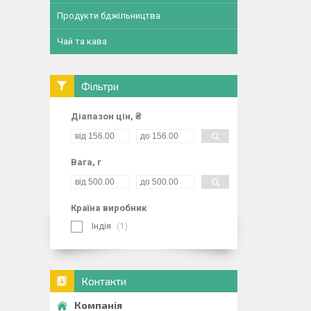
Продукти бджільництва
Чай та кава
Фільтри
Діапазон цін, ₴
Вага, г
Країна виробник
Індія
1
Контакти