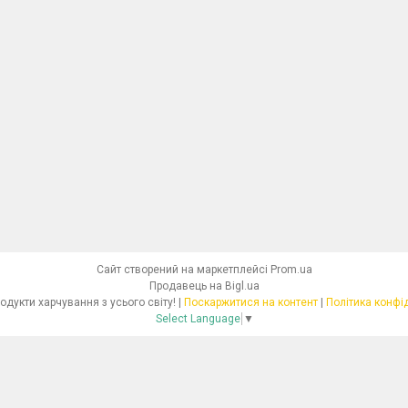
Сайт створений на маркетплейсі
Prom.ua
Продавець на Bigl.ua
Dolcibo - продукти харчування з усього світу! |
Поскаржитися на контент
|
Політика конфі
Select Language
▼