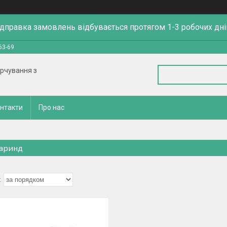
ідправка замовлень відбувається протягом 1-3 робочих дні
63-69
арчування з
нтакти
Про нас
аринд