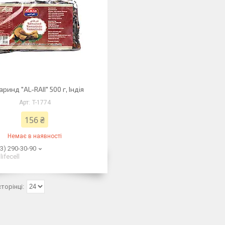
ринд "AL-RAII" 500 г, Індія
T-1774
156 ₴
Немає в наявності
3) 290-30-90
lifecell