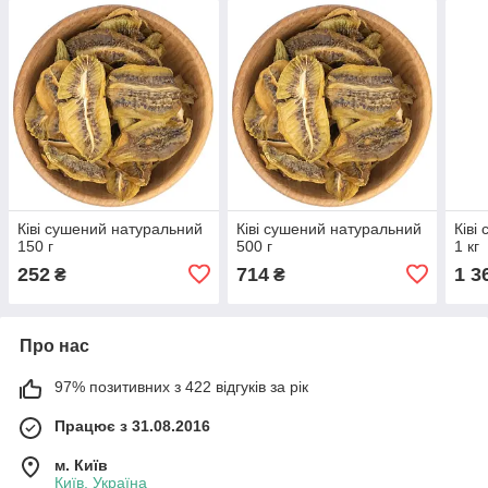
Ківі сушений натуральний
Ківі сушений натуральний
Ківі
150 г
500 г
1 кг
252
714
1 3
₴
₴
Про нас
97% позитивних з 422 відгуків за рік
Працює з 31.08.2016
м. Київ
Київ, Україна