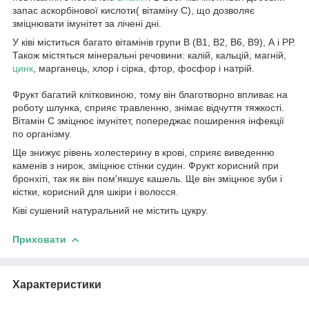
запас аскорбінової кислоти( вітаміну C), що дозволяє
зміцнювати імунітет за лічені дні.
У ківі міститься багато вітамінів групи В (В1, В2, В6, В9), А і РР.
Також містяться мінеральні речовини: калій, кальцій, магній,
цинк
, марганець, хлор і сірка, фтор, фосфор і натрій.
Фрукт багатий клітковиною, тому він благотворно впливає на
роботу шлунка, сприяє травленню, знімає відчуття тяжкості.
Вітамін С зміцнює імунітет, попереджає поширення інфекції
по організму.
Ще знижує рівень холестерину в крові, сприяє виведенню
каменів з нирок, зміцнює стінки судин. Фрукт корисний при
бронхіті, так як він пом'якшує кашель. Ще він зміцнює зуби і
кістки, корисний для шкіри і волосся.
Ківі сушений натуральний не містить цукру.
Приховати
Характеристики