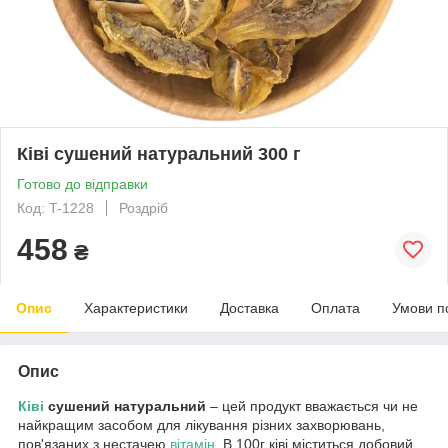
Ківі сушений натуральний 300 г
Готово до відправки
Код: T-1228
Роздріб
458
₴
Опис
Характеристики
Доставка
Оплата
Умови п
Опис
Ківі
сушений натуральний
– цей продукт вважається чи не
найкращим засобом для лікування різних захворювань,
пов'язаних з нестачею
вітамін
. В 100г ківі міститься добовий