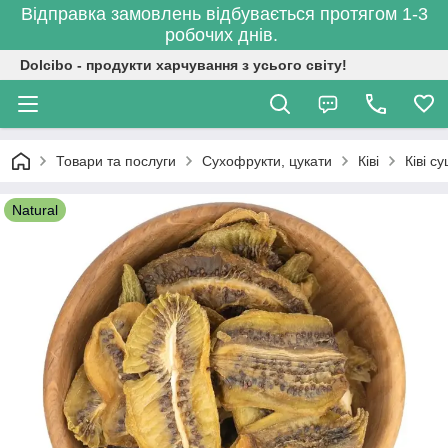
Відправка замовлень відбувається протягом 1-3
робочих днів.
Dolcibo - продукти харчування з усього світу!
Товари та послуги
Сухофрукти, цукати
Ківі
Ківі с
Natural