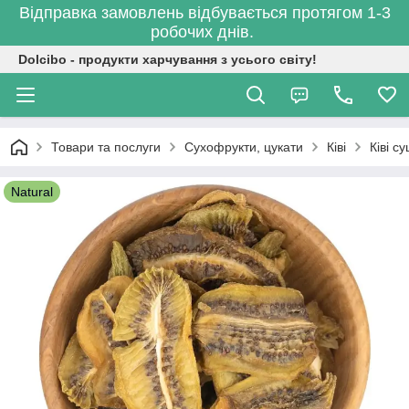
Відправка замовлень відбувається протягом 1-3
робочих днів.
Dolcibo - продукти харчування з усього світу!
Товари та послуги
Сухофрукти, цукати
Ківі
Ківі с
Natural