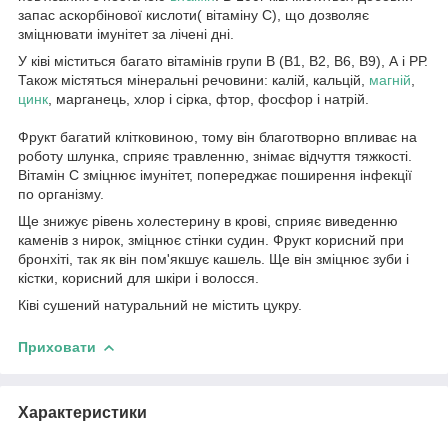
запас аскорбінової кислоти( вітаміну C), що дозволяє
зміцнювати імунітет за лічені дні.
У ківі міститься багато вітамінів групи В (В1, В2, В6, В9), А і РР.
Також містяться мінеральні речовини: калій, кальцій,
магній
,
цинк
, марганець, хлор і сірка, фтор, фосфор і натрій.
Фрукт багатий клітковиною, тому він благотворно впливає на
роботу шлунка, сприяє травленню, знімає відчуття тяжкості.
Вітамін С зміцнює імунітет, попереджає поширення інфекції
по організму.
Ще знижує рівень холестерину в крові, сприяє виведенню
каменів з нирок, зміцнює стінки судин. Фрукт корисний при
бронхіті, так як він пом'якшує кашель. Ще він зміцнює зуби і
кістки, корисний для шкіри і волосся.
Ківі сушений натуральний не містить цукру.
Приховати
Характеристики