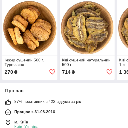
Інжир сушений 500 г,
Ківі сушений натуральний
Ківі
Туреччина
500 г
1 кг
270
714
1 3
₴
₴
Про нас
97% позитивних з 422 відгуків за рік
Працює з 31.08.2016
м. Київ
Київ, Україна