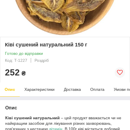
Ківі сушений натуральний 150 г
Готово до відправки
Код: T-1227
Роздріб
252
₴
Опис
Характеристики
Доставка
Оплата
Умови п
Опис
Ківі сушений натуральний
– цей продукт вважається чи не
найкращим засобом для лікування різних захворювань,
пов'язаних з нестачею
вітамін
. В 100г ківі міститься добовий