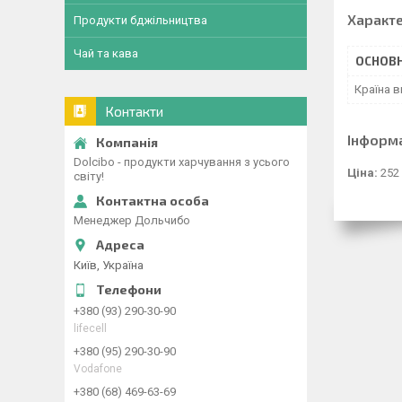
Характ
Продукти бджільництва
Чай та кава
ОСНОВН
Країна 
Контакти
Інформ
Dolcibo - продукти харчування з усього
Ціна:
252
світу!
Менеджер Дольчибо
Київ, Україна
+380 (93) 290-30-90
lifecell
+380 (95) 290-30-90
Vodafone
+380 (68) 469-63-69