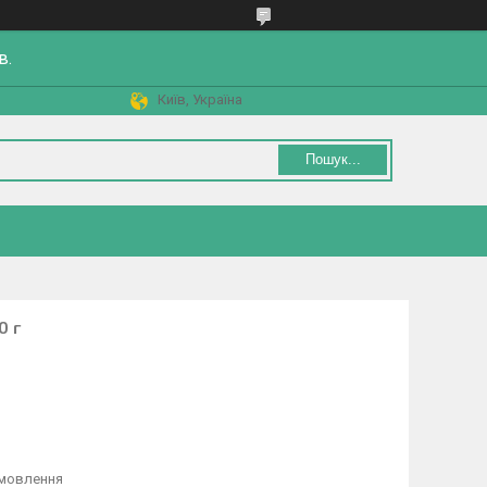
в.
Київ, Україна
Пошук...
0 г
амовлення