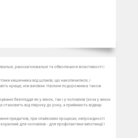
увальні, ранозагоювальні та обволікаючі властивості і
тінки кишечника від шлаків, що накопичилися, і
авіть краще, ніж висівки. Насіння подорожника також
нні безпліддя як у жінок, так і у чоловіків (хоча у жінок
дя становить від півроку до року, а приймають відвар
ння придатків, при спайкових процесах, непрохідності
корисний для чоловіків - для профілактики імпотенції і