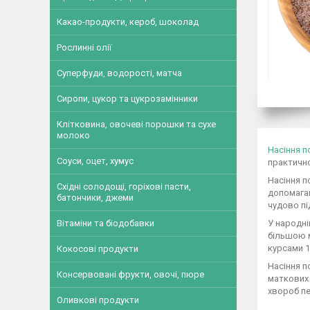
Какао-продукти, кероб, шоколад
Рослинні олії
Суперфуди, водорості, матча
Сиропи, цукор та цукрозамінники
Клітковина, овочеві порошки та сухе
молоко
Насіння 
Соуси, оцет, хумус
практичн
Насіння п
Східні солодощі, горіхові пасти,
допомагаю
батончики, джеми
чудово пі
Вітаміни та біодобавки
У народні
більшою м
курсами 1
Кокосові продукти
Насіння п
Консервовані фрукти, овочі, пюре
маткових 
хвороб пе
Оливкові продукти