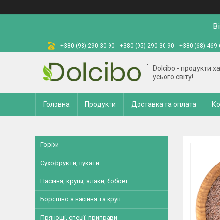
В
+380 (93) 290-30-90
+380 (95) 290-30-90
+380 (68) 469-
Dolcibo - продукти х
усього світу!
Головна
Продукти
Доставка та оплата
Ко
Горіхи
Сухофрукти, цукати
Насіння, крупи, злаки, бобові
Борошно з насіння та круп
Прянощі, спеції, приправи