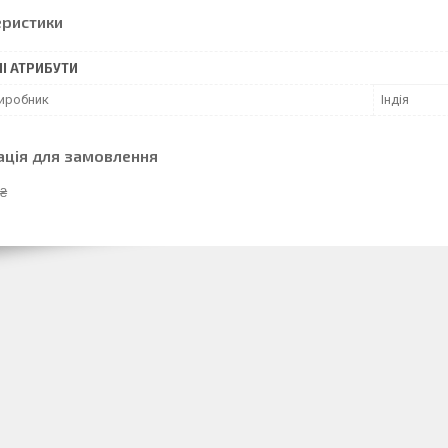
еристики
І АТРИБУТИ
виробник
Індія
ація для замовлення
 ₴