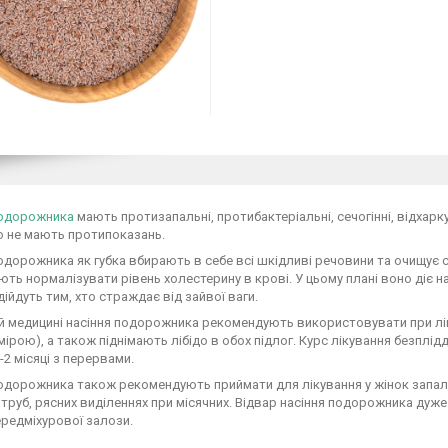
подорожника
мають протизапальні, протибактеріальні, сечогінні, відхарк
о не мають протипоказань.
одорожника як губка вбирають в себе всі шкідливі речовини та очищує с
ть нормалізувати рівень холестерину в крові. У цьому плані воно діє н
дійдуть тим, хто страждає від зайвої ваги.
й медицині насіння подорожника рекомендують використовувати при лікува
ірою), а також піднімають лібідо в обох підлог. Курс лікування безплід
-2 місяці з перервами.
одорожника також рекомендують приймати для лікування у жінок запале
труб, рясних виділеннях при місячних. Відвар насіння подорожника дуже 
редміхурової залози.