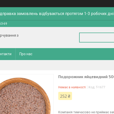
ідправка замовлень відбувається протягом 1-3 робочих дні
63-69
арчування з
нтакти
Про нас
Подорожник яйцевидний 50
Немає в наявності
Код:
T-1677
252 ₴
Компанія тимчасово не приймає з