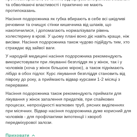
та обволікаючі властивості і практично не мають
протипоказань.
Насіння подорожника як губка вбирають в себе всі шкідливі
речовини та очищує стінки кишечника від шлаків, що
накопичилися, і допомагають нормалізувати рівень
холестерину в крові. У цьому плані воно діє навіть краще, ніж
висівки. Насіння подорожника також чудово підійдуть тим, хто
страждає від зайвої ваги.
У народній медицині насіння подорожника рекомендують
використовувати при лікуванні безпліддя як у жінок, так і у
чоловіків (хоча у жінок більшою мірою), а також піднімають
лібідо в обох підлог. Курс лікування безпліддя становить від
півроку до року, а приймають відвар курсами 1-2 місяці з
перервами.
Насіння подорожника також рекомендують приймати для
лікування у жінок запалення придатків, при спайкових
процесах, непрохідності маткових труб, рясних виділеннях
при місячних. Відвар насіння подорожника дуже корисний для
чоловіків - для профілактики імпотенції і хвороб
передміхурової залози.
Приховати