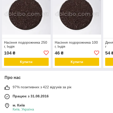
Насіння подорожника 250
Насіння подорожника 100
Диня
г, Індія
г, Індія
г
104
46
54
₴
₴
Купити
Купити
Про нас
97% позитивних з 422 відгуків за рік
Працює з 31.08.2016
м. Київ
Київ, Україна