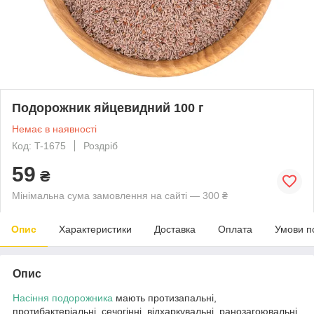
Подорожник яйцевидний 100 г
Немає в наявності
Код: T-1675
Роздріб
59
₴
Мінімальна сума замовлення на сайті — 300 ₴
Опис
Характеристики
Доставка
Оплата
Умови п
Опис
Насіння подорожника
мають протизапальні,
протибактеріальні, сечогінні, відхаркувальні, ранозагоювальні