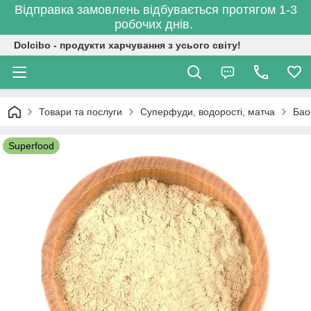
Відправка замовлень відбувається протягом 1-3
робочих днів.
Dolcibo - продукти харчування з усього світу!
Товари та послуги
Суперфуди, водорості, матча
Бао
Superfood