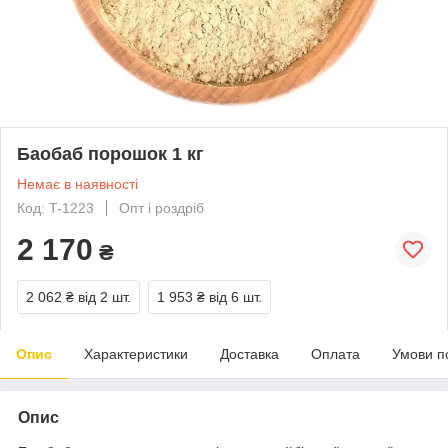
Баобаб порошок 1 кг
Немає в наявності
Код: T-1223
Опт і роздріб
2 170
₴
2 062 ₴
від 2 шт.
1 953 ₴
від 6 шт.
Опис
Характеристики
Доставка
Оплата
Умови п
Опис