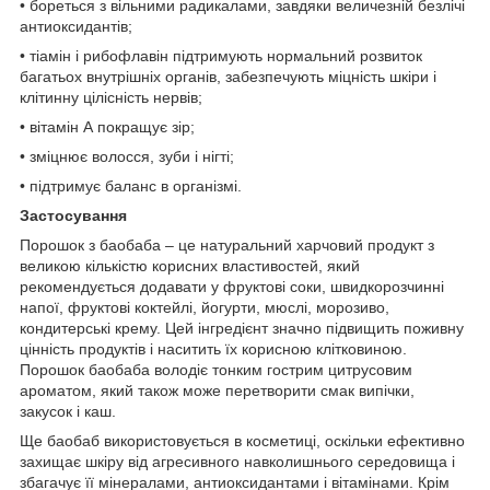
• бореться з вільними радикалами, завдяки величезній безлічі
антиоксидантів;
• тіамін і рибофлавін підтримують нормальний розвиток
багатьох внутрішніх органів, забезпечують міцність шкіри і
клітинну цілісність нервів;
• вітамін А покращує зір;
• зміцнює волосся, зуби і нігті;
• підтримує баланс в організмі.
Застосування
Порошок з баобаба – це натуральний харчовий продукт з
великою кількістю корисних властивостей, який
рекомендується додавати у фруктові соки, швидкорозчинні
напої, фруктові коктейлі, йогурти, мюслі, морозиво,
кондитерські крему. Цей інгредієнт значно підвищить поживну
цінність продуктів і наситить їх корисною клітковиною.
Порошок баобаба володіє тонким гострим цитрусовим
ароматом, який також може перетворити смак випічки,
закусок і каш.
Ще баобаб використовується в косметиці, оскільки ефективно
захищає шкіру від агресивного навколишнього середовища і
збагачує її мінералами, антиоксидантами і вітамінами. Крім