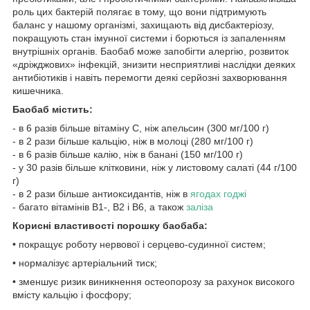
роль цих бактерій полягає в тому, що вони підтримують
баланс у нашому організмі, захищають від дисбактеріозу,
покращують стан імунної системи і борються із запаленням
внутрішніх органів. Баобаб може запобігти алергію, розвиток
«дріжджових» інфекцій, знизити несприятливі наслідки деяких
антибіотиків і навіть перемогти деякі серйозні захворювання
кишечника.
Баобаб містить:
- в 6 разів більше вітаміну C, ніж апельсин (300 мг/100 г)
- в 2 рази більше кальцію, ніж в молоці (280 мг/100 г)
- в 6 разів більше калію, ніж в банані (150 мг/100 г)
- у 30 разів більше клітковини, ніж у листовому салаті (44 г/100
г)
- в 2 рази більше антиоксидантів, ніж в
ягодах годжі
- багато вітамінів B1-, B2 і B6, а також
заліза
Корисні властивості порошку баобаба:
• покращує роботу нервової і серцево-судинної систем;
• нормалізує артеріальний тиск;
• зменшує ризик виникнення остеопорозу за рахунок високого
вмісту кальцію і фосфору;