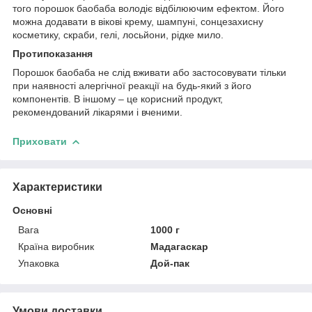
того порошок баобаба володіє відбілюючим ефектом. Його
можна додавати в вікові крему, шампуні, сонцезахисну
косметику, скраби, гелі, лосьйони, рідке мило.
Протипоказання
Порошок баобаба не слід вживати або застосовувати тільки
при наявності алергічної реакції на будь-який з його
компонентів. В іншому – це корисний продукт,
рекомендований лікарями і вченими.
Приховати
Характеристики
Основні
Вага
1000 г
Країна виробник
Мадагаскар
Упаковка
Дой-пак
Умови доставки