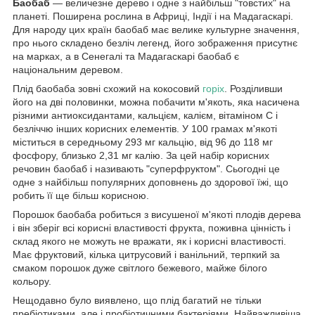
Баобаб
— величезне дерево і одне з найбільш "товстих" на
планеті. Поширена рослина в Африці, Індії і на Мадагаскарі.
Для народу цих країн баобаб має велике культурне значення,
про нього складено безліч легенд, його зображення присутнє
на марках, а в Сенегалі та Мадагаскарі баобаб є
національним деревом.
Плід баобаба зовні схожий на кокосовий
горіх
. Розділивши
його на дві половинки, можна побачити м'якоть, яка насичена
різними антиоксидантами, кальцієм, калієм, вітаміном С і
безліччю інших корисних елементів. У 100 грамах м'якоті
міститься в середньому 293 мг кальцію, від 96 до 118 мг
фосфору, близько 2,31 мг калію. За цей набір корисних
речовин баобаб і називають "суперфруктом". Сьогодні це
одне з найбільш популярних доповнень до здорової їжі, що
робить її ще більш корисною.
Порошок баобаба робиться з висушеної м'якоті плодів дерева
і він зберіг всі корисні властивості фрукта, поживна цінність і
склад якого не можуть не вражати, як і корисні властивості.
Має фруктовий, кілька цитрусовий і ванільний, терпкий за
смаком порошок дуже світлого бежевого, майже білого
кольору.
Нещодавно було виявлено, що плід багатий не тільки
пребіотиками, але і пробіотичними бактеріями. Найважливіша