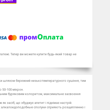
латежі. Тепер ви можете купити будь-який товар не
бки шляхом бережний низькотемпературного сушіння, тим
 50-100 мікрон.
альним буряковим колоритом, максимальне засвоєння
як засіб, що збуджує апетит і піднімає настрій.
винах алкалоидоподобные сполуки сприяють розщепленню і