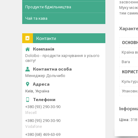
засвоєнню
Продукти бджільництва
Муку можн
тим самим
Чай та кава
Характ
Контакти
ОСНОВН
Країна 
Dolcibo - продукти харчування з усього
світу!
Вага
КОРИСТ
Менеджер Дольчибо
Культур
Київ, Україна
Упаковк
+380 (93) 290-30-90
Інформ
lifecell
Ціна:
318
+380 (95) 290-30-90
Vodafone
+380 (68) 469-63-69