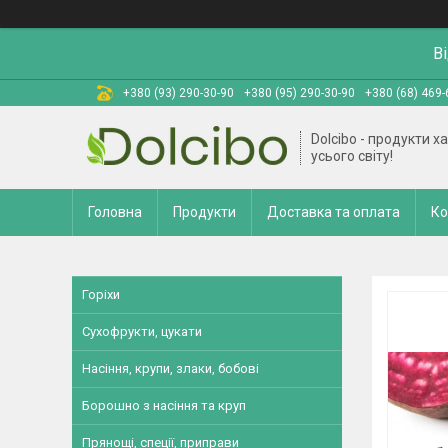
В
+380 (93) 290-30-90
+380 (95) 290-30-90
+380 (68) 469-
Dolcibo - продукти х
усього світу!
Головна
Продукти
Доставка та оплата
Ко
Горіхи
Сухофрукти, цукати
Насіння, крупи, злаки, бобові
Борошно з насіння та круп
Прянощі, спеції, приправи