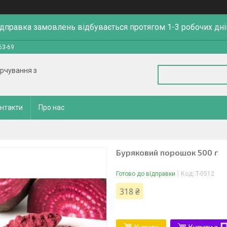
ідправка замовлень відбувається протягом 1-3 робочих дні
63-69
арчування з
нтакти
Про нас
Буряковий порошок 500 г
Готово до відправки
Код:
T-0512
318 ₴
Купити
Купити з