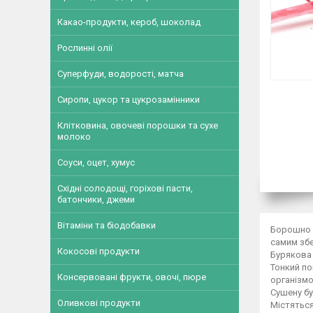
Какао-продукти, кероб, шоколад
Рослинні олії
Суперфуди, водорості, матча
Сиропи, цукор та цукрозамінники
Клітковина, овочеві порошки та сухе
молоко
Соуси, оцет, хумус
Східні солодощі, горіхові пасти,
батончики, джеми
Вітаміни та біодобавки
Борошно в
самим збе
Кокосові продукти
Бурякова
Тонкий п
Консервовані фрукти, овочі, пюре
організмо
Сушену бу
Оливкові продукти
Містяться