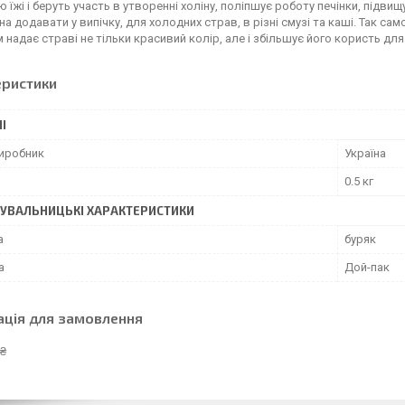
 їжі і беруть участь в утворенні холіну, поліпшує роботу печінки, підвищу
а додавати у випічку, для холодних страв, в різні смузі та каші. Так с
 надає страві не тільки красивий колір, але і збільшує його користь для
еристики
І
виробник
Україна
0.5 кг
УВАЛЬНИЦЬКІ ХАРАКТЕРИСТИКИ
а
буряк
а
Дой-пак
ація для замовлення
 ₴