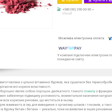
+380 (93) 290-30-90
lifecell
У компанії підключені електронні п
покидаючи сайту.
иготовлене з цільної вітамінної буряків, яка сушилася без термообро
рігаючи всі корисні властивості.
 борошно являє собою порошок делікатного тонкого
помелу
з фракцією
омел забезпечує підвищену розчинність, моментальне насичення натур
м всіх корисних речовин, що містяться в ньому.
ряк вживають в їжу для виведення з організму шлаків і токсинів, а також 
 в буряку бетаїн і бетанін — унікальні, поки не виявлені в інших речо