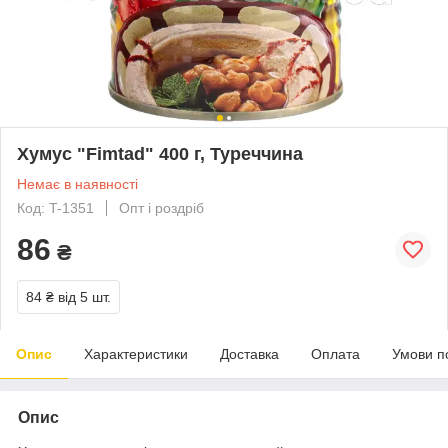
Хумус "Fimtad" 400 г, Туреччина
Немає в наявності
Код: T-1351
Опт і роздріб
86
₴
84 ₴
від 5 шт.
Опис
Характеристики
Доставка
Оплата
Умови п
Опис