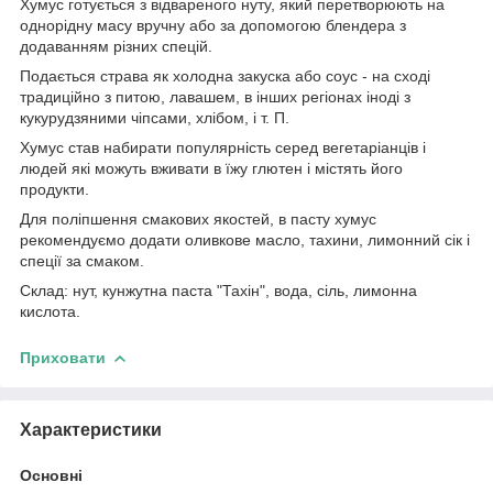
Хумус готується з відвареного нуту, який перетворюють на
однорідну масу вручну або за допомогою блендера з
додаванням різних спецій.
Подається страва як холодна закуска або соус - на сході
традиційно з питою, лавашем, в інших регіонах іноді з
кукурудзяними чіпсами, хлібом, і т. П.
Хумус став набирати популярність серед вегетаріанців і
людей які можуть вживати в їжу глютен і містять його
продукти.
Для поліпшення смакових якостей, в пасту хумус
рекомендуємо додати оливкове масло, тахини, лимонний сік і
спеції за смаком.
Склад: нут, кунжутна паста "Тахін", вода, сіль, лимонна
кислота.
Приховати
Характеристики
Основні