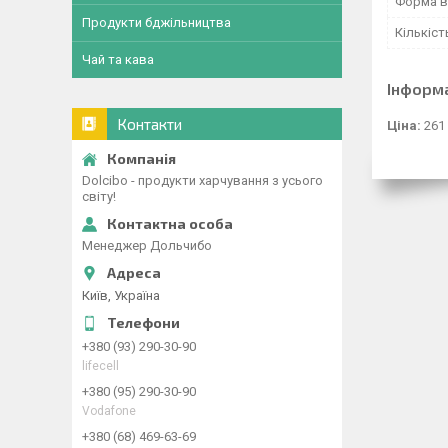
Форма в
Продукти бджільництва
Кількіст
Чай та кава
Інформ
Контакти
Ціна:
261
Dolcibo - продукти харчування з усього
світу!
Менеджер Дольчибо
Київ, Україна
+380 (93) 290-30-90
lifecell
+380 (95) 290-30-90
Vodafone
+380 (68) 469-63-69