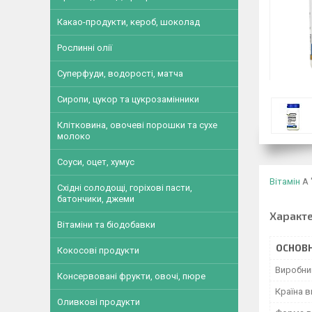
Какао-продукти, кероб, шоколад
Рослинні олії
Суперфуди, водорості, матча
Сиропи, цукор та цукрозамінники
Клітковина, овочеві порошки та сухе
молоко
Соуси, оцет, хумус
Вітамін
А 
Східні солодощі, горіхові пасти,
батончики, джеми
Характ
Вітаміни та біодобавки
ОСНОВН
Кокосові продукти
Виробни
Консервовані фрукти, овочі, пюре
Країна 
Оливкові продукти