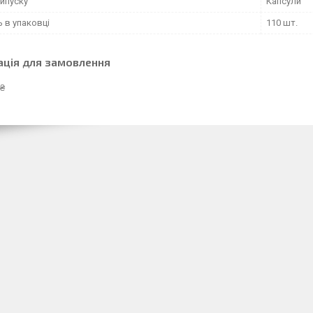
ипуску
Капсули
ь в упаковці
110 шт.
ація для замовлення
 ₴