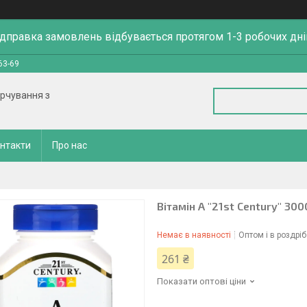
ідправка замовлень відбувається протягом 1-3 робочих дні
63-69
арчування з
нтакти
Про нас
Вітамін А "21st Century" 300
Немає в наявності
Оптом і в роздріб
261 ₴
Показати оптові ціни