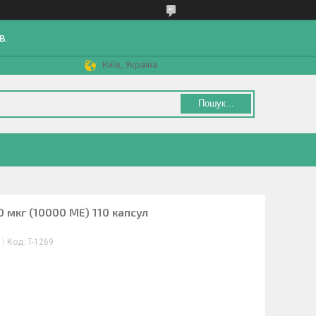
в.
Київ, Україна
Пошук...
0 мкг (10000 МЕ) 110 капсул
Код:
T-1269