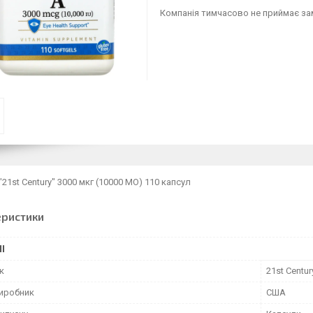
Компанія тимчасово не приймає з
"21st Century" 3000 мкг (10000 МО) 110 капсул
еристики
І
к
21st Centur
виробник
США