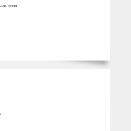
амовлення
y