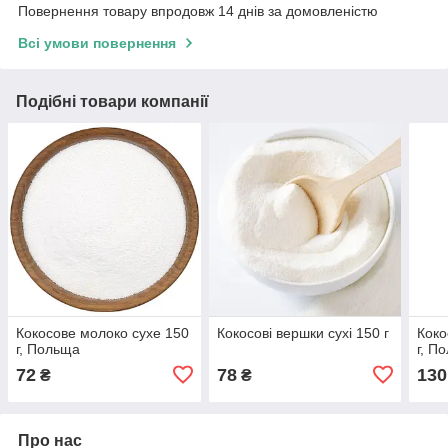
Повернення товару впродовж 14 днів за домовленістю
Всі умови повернення
Подібні товари компанії
Кокосове молоко сухе 150
Кокосові вершки сухі 150 г
Коко
г, Польща
г, П
72
78
130
₴
₴
Про нас