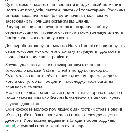
Сухе кокосове молоко - це веганські продукт, який не містить
молочних продуктів, лактози, глютену і холестерину. Рослинна
молоко покращує мікрофлору кишечника, має високу
засвоюваність і очищає організм від шлаків.
Регулярне вживання сухого молоко покращує роботу
серцево-судинної і травної систем, а також зменшує кількість
"шкідливого" холестерину в крові.
Для виробництва сухого молока Native Forest використовують
свіже кокосове молоко, яке спочатку висушують і додають в
нього тільки рослинні інгредієнти.
Зручна упаковка дозволяє використовувати порошок
кокосового молока Native Forest в поїздках і походах.
Сухе молоко не потребують охолодження, просто додайте
його в свої улюблені рецепти і насолоджуйтеся багатим
вершковим смаком.
Молоко швидко розчиняється при контакті з гарячою водою і
може стати вашим улюбленим інгредієнтом в напоях, супах,
соусах і десертах.
Сухе кокосове молоко пом'якшує смак гострих страв з овочів і
м'яса, і робить більш насиченою і ніжною текстуру соусів і
десертів. Його можна додавати в блюда з морепродуктів,
каррі
, фруктові салати, каші та супи-пюре.