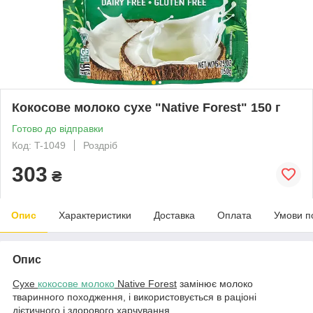
Кокосове молоко сухе "Native Forest" 150 г
Готово до відправки
Код: T-1049
Роздріб
303
₴
Опис
Характеристики
Доставка
Оплата
Умови п
Опис
Сухе
кокосове молоко
Native Forest
замінює молоко
тваринного походження, і використовується в раціоні
дієтичного і здорового харчування.