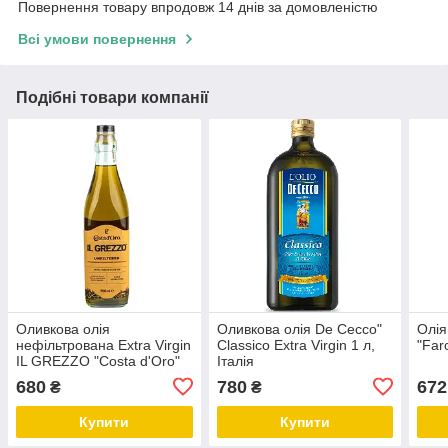
Повернення товару впродовж 14 днів за домовленістю
Всі умови повернення
Подібні товари компанії
Оливкова олія
Оливкова олія De Cecco"
Олія
нефільтрована Extra Virgin
Classico Extra Virgin 1 л,
"Farc
IL GREZZO "Costa d'Oro"
Італія
750 мл
680
780
672
₴
₴
Купити
Купити