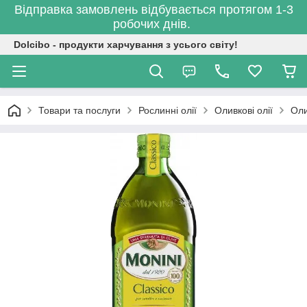
Відправка замовлень відбувається протягом 1-3
робочих днів.
Dolcibo - продукти харчування з усього світу!
Товари та послуги
Рослинні олії
Оливкові олії
Оли