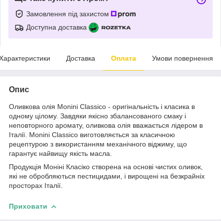
Замовлення під захистом
Доступна доставка
Характеристики
Доставка
Оплата
Умови повернення
Опис
Оливкова олія Monini Classico - оригінальність і класика в
одному цілому. Завдяки якісно збалансованого смаку і
неповторного аромату, оливкова олія вважається лідером в
Італії. Monini Classico виготовляється за класичною
рецептурою з використанням механічного віджиму, що
гарантує найвищу якість масла.
Продукція Моніні Класіко створена на основі чистих оливок,
які не обробляються пестицидами, і вирощені на безкрайніх
просторах Італії.
Приховати