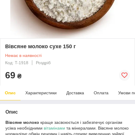
Вівсяне молоко сухе 150 г
Немає в наявності
Код: T-1918
Роздріб
69
₴
Опис
Характеристики
Доставка
Оплата
Умови п
Опис
Вівсяне молоко
краще засвоюється і забезпечує організм
усіма необхідними
вітамінами
та мінералами. Вівсяне молоко
нормалізує обмін речовин і навіть сприяє виведенню зайвої