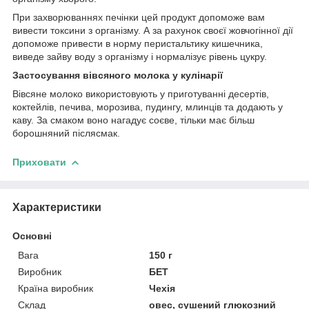
При захворюваннях печінки цей продукт допоможе вам
вивести токсини з організму. А за рахунок своєї жовчогінної дії
допоможе привести в норму перистальтику кишечника,
виведе зайву воду з організму і нормалізує рівень цукру.
Застосування вівсяного молока у кулінарії
Вівсяне молоко використовують у приготуванні десертів,
коктейлів, печива, морозива, пудингу, млинців та додають у
каву. За смаком воно нагадує соєве, тільки має більш
борошняний післясмак.
Приховати
Характеристики
Основні
Вага
150 г
Виробник
БЕТ
Країна виробник
Чехія
Склад
овес, сушений глюкозний