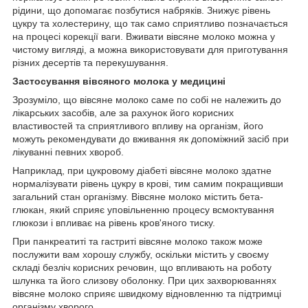
рідини, що допомагає позбутися набряків. Знижує рівень
цукру та холестерину, що так само сприятливо позначається
на процесі корекції ваги. Вживати вівсяне молоко можна у
чистому вигляді, а можна використовувати для приготування
різних десертів та перекушування.
Застосування вівсяного молока у медицині
Зрозуміло, що вівсяне молоко саме по собі не належить до
лікарських засобів, але за рахунок його корисних
властивостей та сприятливого впливу на організм, його
можуть рекомендувати до вживання як допоміжний засіб при
лікуванні певних хвороб.
Наприклад, при цукровому діабеті вівсяне молоко здатне
нормалізувати рівень цукру в крові, тим самим покращивши
загальний стан організму. Вівсяне молоко містить бета-
глюкан, який сприяє уповільненню процесу всмоктування
глюкози і впливає на рівень кров'яного тиску.
При панкреатиті та гастриті вівсяне молоко також може
послужити вам хорошу службу, оскільки містить у своєму
складі безліч корисних речовин, що впливають на роботу
шлунка та його слизову оболонку. При цих захворюваннях
вівсяне молоко сприяє швидкому відновленню та підтримці
організму хворого.