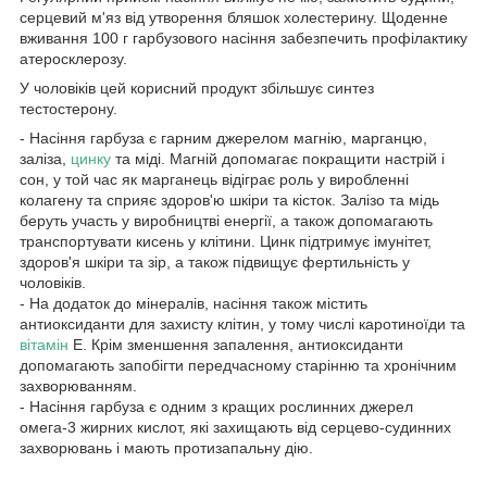
серцевий м'яз від утворення бляшок холестерину. Щоденне
вживання 100 г гарбузового насіння забезпечить профілактику
атеросклерозу.
У чоловіків цей корисний продукт збільшує синтез
тестостерону.
- Насіння гарбуза є гарним джерелом магнію, марганцю,
заліза,
цинку
та міді. Магній допомагає покращити настрій і
сон, у той час як марганець відіграє роль у виробленні
колагену та сприяє здоров'ю шкіри та кісток. Залізо та мідь
беруть участь у виробництві енергії, а також допомагають
транспортувати кисень у клітини. Цинк підтримує імунітет,
здоров'я шкіри та зір, а також підвищує фертильність у
чоловіків.
- На додаток до мінералів, насіння також містить
антиоксиданти для захисту клітин, у тому числі каротиноїди та
вітамін
Е. Крім зменшення запалення, антиоксиданти
допомагають запобігти передчасному старінню та хронічним
захворюванням.
- Насіння гарбуза є одним з кращих рослинних джерел
омега-3 жирних кислот, які захищають від серцево-судинних
захворювань і мають протизапальну дію.