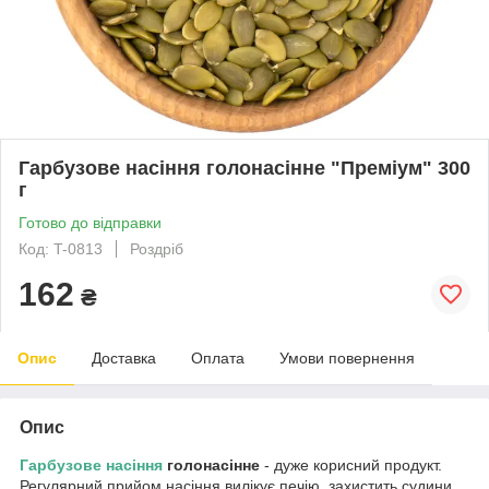
Гарбузове насіння голонасінне "Преміум" 300
г
Готово до відправки
Код: T-0813
Роздріб
162
₴
Опис
Доставка
Оплата
Умови повернення
Опис
Гарбузове насіння
голонасінне
- дуже корисний продукт.
Регулярний прийом насіння вилікує печію, захистить судини,