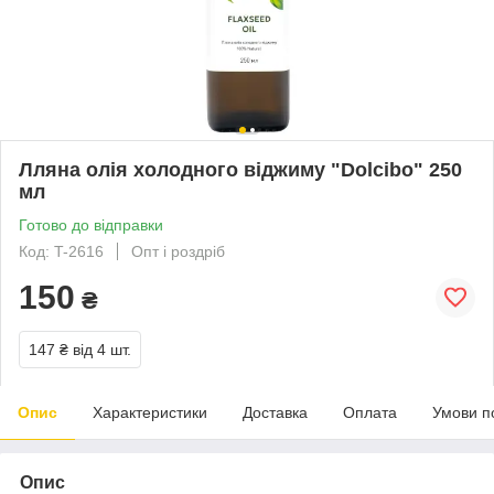
Лляна олія холодного віджиму "Dolcibo" 250
мл
Готово до відправки
Код: T-2616
Опт і роздріб
150
₴
147 ₴
від 4 шт.
Опис
Характеристики
Доставка
Оплата
Умови п
Опис