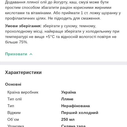
Додавання лляної олії до йогурту, каш, смузі може бути
простим способом збагатити раціон корисними жирними
кислотами та вітамінами. Або приймати 1 ст. ложку щоранку у
профілактичних цілях. Не підходить для смаження.
Умови зберігання:
зберігати у сухому, темному,
прохолодному місці, найкраще зберігати у холодильнику при
температурі не вище +5°С та відносній вологості повітря не
більше 75%.
Приховати
Характеристики
Основні
Країна виробник
Україна
Тип олії
Лляне
Тип
Нерафінована
Віджим
Перший холодний
Об`єм
250 мл
Упаковка
Скляна тара