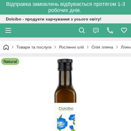
Відправка замовлень відбувається протягом 1-3
робочих днів.
Dolcibo - продукти харчування з усього світу!
Товари та послуги
Рослинні олії
Олія лляна
Лляна
Natural