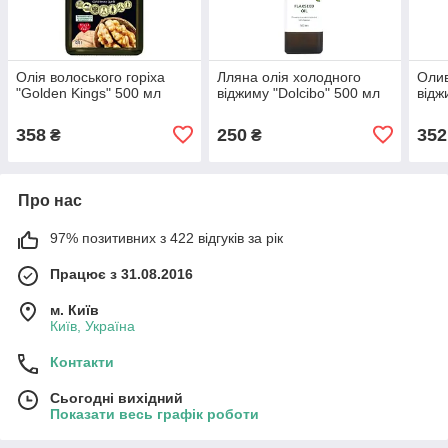
Олія волоського горіха
Лляна олія холодного
Олив
"Golden Kings" 500 мл
віджиму "Dolcibo" 500 мл
відж
358
250
352
₴
₴
Про нас
97% позитивних з 422 відгуків за рік
Працює з 31.08.2016
м. Київ
Київ, Україна
Контакти
Сьогодні вихідний
Показати весь графік роботи