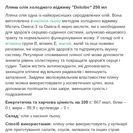
Лляна олія холодного віджиму "Dolcibo" 250 мл
Лляна олія одна із найкорисніших сиродавлених олій. Вона
виготовлена з
насіння льону
методом холодного віджиму.
Містить Омега-3 та Омега-6 жирні кислоти, які є необхідними
для здоров'я серцево-судинної системи, шлунково-кишкового
тракту та нормального функціонування мозку. У складі олії є
вітаміни
групи B, вітамін Е,
магній
, калій та інші поживні
речовини, які корисні для здоров'я та підтримують імунну
систему. Регулярне споживання лляної олії може допомогти
знизити рівень холестерину та покращити здоров'я серця і
судин. Також містить антиоксиданти, які допомагають
захищати клітини від вільних радикалів і зменшують
запалення. Завдяки зволожувальним властивостям лляну
олію можна використовувати у косметичних цілях, вона
допомагає поліпшити стан шкіри, зменшити сухість і
подразнення/
Енергетична та харчова цінність на 100 г:
867 ккал, білки –
0 г, жири – 99,9 г, вуглеводи – 0 г.
Склад:
олія з насіння льону.
Спосіб використання:
лляну олію використовують у кулінарії
для приготування салатів, соусів, запіканок та інших страв.