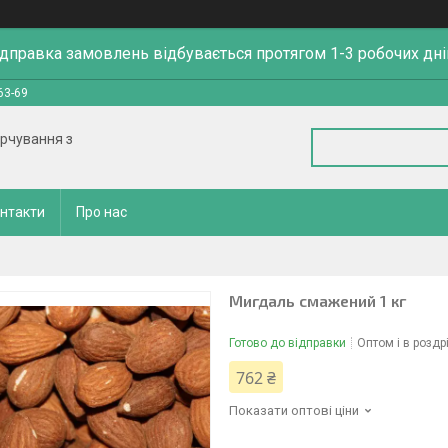
ідправка замовлень відбувається протягом 1-3 робочих дні
63-69
арчування з
нтакти
Про нас
Мигдаль смажений 1 кг
Готово до відправки
Оптом і в роздр
762 ₴
Показати оптові ціни