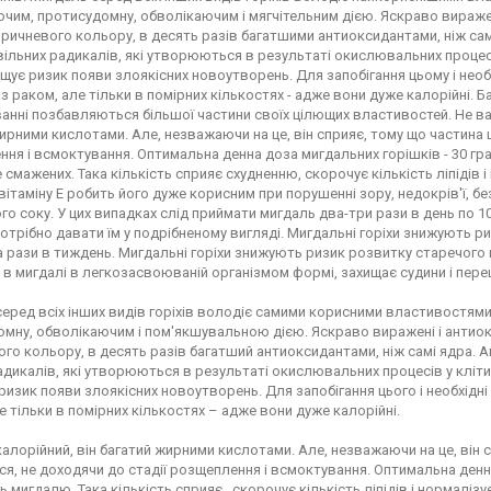
им, протисудомну, обволікаючим і мягчітельним дією. Яскраво виражен
коричневого кольору, в десять разів багатшими антиоксидантами, ніж с
вільних радикалів, які утворюються в результаті окислювальних процесі
щує ризик появи злоякісних новоутворень. Для запобігання цьому і необх
з раком, але тільки в помірних кількостях - адже вони дуже калорійні. Б
ванні позбавляються більшої частини своїх цілющих властивостей. Не ва
ирними кислотами. Але, незважаючи на це, він сприяє, тому що частина ц
ня і всмоктування. Оптимальна денна доза мигдальних горішків - 30 гра
 смажених. Така кількість сприяє схудненню, скорочує кількість ліпідів 
 вітаміну Е робить його дуже корисним при порушенні зору, недокрів'ї, бе
о соку. У цих випадках слід приймати мигдаль два-три рази в день по 10
отрібно давати їм у подрібненому вигляді. Мигдальні горіхи знижують ри
а рази в тиждень. Мигдальні горіхи знижують ризик розвитку старечого 
 в мигдалі в легкозасвоюваній організмом формі, захищає судини і п
еред всіх інших видів горіхів володіє самими корисними властивостям
мну, обволікаючим і пом'якшувальною дією. Яскраво виражені і антиокс
го кольору, в десять разів багатший антиоксидантами, ніж самі ядра.
адикалів, які утворюються в результаті окислювальних процесів у кліти
ризик появи злоякісних новоутворень. Для запобігання цього і необхідні
е тільки в помірних кількостях – адже вони дуже калорійні.
алорійний, він багатий жирними кислотами. Але, незважаючи на це, він с
я, не доходячи до стадії розщеплення і всмоктування. Оптимальна денна
ь мигдалю. Така кількість сприяє , скорочує кількість ліпідів і нормалізу