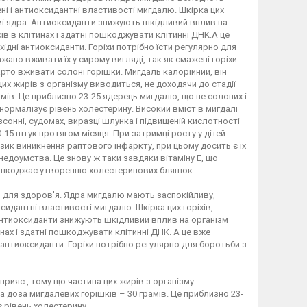
і і антиоксидантні властивості мигдалю. Шкірка цих
амі ядра. Антиоксиданти знижують шкідливий вплив на
в в клітинах і здатні пошкоджувати клітинні ДНК.А це
ідні антиоксиданти. Горіхи потрібно їсти регулярно для
ажано вживати їх у сирому вигляді, так як смажені горіхи
рто вживати солоні горішки. Мигдаль калорійний, він
их жирів з організму виводиться, не доходячи до стадії
мів. Це приблизно 23-25 ядерець мигдалю, що не солоних і
і нормалізує рівень холестерину. Високий вміст в мигдалі
зсонні, судомах, виразці шлунка і підвищеній кислотності
-15 штук протягом місяця. При затримці росту у дітей
зик виникнення раптового інфаркту, при цьому досить є їх
недоумства. Це знову ж таки завдяки вітаміну Е, що
ерешкоджає утворенню холестеринових бляшок.
и для здоров'я. Ядра мигдалю мають заспокійливу,
идантні властивості мигдалю. Шкірка цих горіхів,
 Антиоксиданти знижують шкідливий вплив на організм
нах і здатні пошкоджувати клітинні ДНК. А це вже
 антиоксиданти. Горіхи потрібно регулярно для боротьби з
прияє , тому що частина цих жирів з організму
 доза мигдалевих горішків – 30 грамів. Це приблизно 23-
є рівень холестерину.