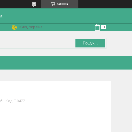
Кошик
в.
Київ, Україна
Пошук...
іб
Код:
T-0477