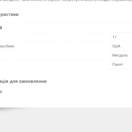
еристики
І
1 г
виробник
США
Мигдаль
а
Пакет
ація для замовлення
 ₴