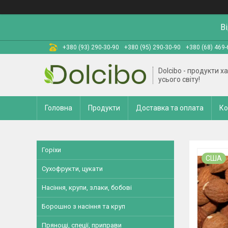
В
+380 (93) 290-30-90
+380 (95) 290-30-90
+380 (68) 469-
Dolcibo - продукти х
усього світу!
Головна
Продукти
Доставка та оплата
Ко
Горіхи
США
Сухофрукти, цукати
Насіння, крупи, злаки, бобові
Борошно з насіння та круп
Прянощі, спеції, приправи