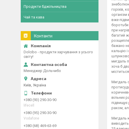
знеболююч
Продукти бджільництва
горіхів, 
організм 
Чай та кава
вже підви
боротьби 
при нагрі
Контакти
багатий ж
розщеплен
бажано не
кальцію і
Dolcibo - продукти харчування з усього
шлунковог
світу!
мигдаль п
хоча б дв
Менеджер Дольчибо
міститься
Мигдаль с
Київ, Україна
протисудо
коричнево
вільних р
+380 (93) 290-30-90
підвищує 
lifecell
раком, ал
+380 (95) 290-30-90
Мигдаль к
Vodafone
виводитьс
+380 (68) 469-63-69
25 ядерец