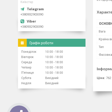
Київстар
Характ
+380932903090
ОСНОВН
+380932903090
Вага
Країна 
Графік роботи
Тип
Понеділок
10:00
18:00
Фасовк
Вівторок
10:00
18:00
Середа
10:00
18:00
Четвер
10:00
18:00
Інформ
Пʼятниця
10:00
18:00
Ціна:
762
Субота
Вихідний
Неділя
Вихідний