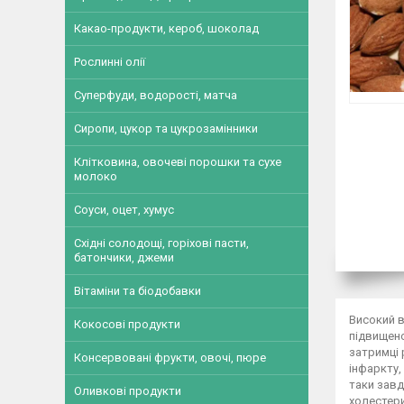
Какао-продукти, кероб, шоколад
Рослинні олії
Суперфуди, водорості, матча
Сиропи, цукор та цукрозамінники
Клітковина, овочеві порошки та сухе
молоко
Соуси, оцет, хумус
Східні солодощі, горіхові пасти,
батончики, джеми
Вітаміни та біодобавки
Високий в
Кокосові продукти
підвищено
затримці 
Консервовані фрукти, овочі, пюре
інфаркту,
таки завд
Оливкові продукти
холестери