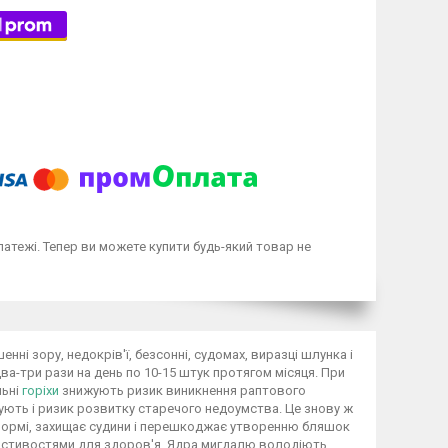
латежі. Тепер ви можете купити будь-який товар не
ні зору, недокрів'ї, безсонні, судомах, виразці шлунка і
ва-три рази на день по 10-15 штук протягом місяця. При
льні
горіхи
знижують ризик виникнення раптового
ижують і ризик розвитку старечого недоумства. Це знову ж
 формі, захищає судини і перешкоджає утворенню бляшок
властивостями для здоров'я. Ядра мигдалю володіють