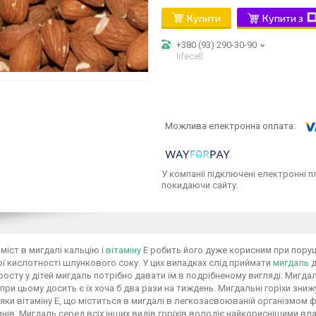
Купити
Купити з
+380 (93) 290-30-90
lifecell
У компанії підключені електронні п
покидаючи сайту.
міст в мигдалі кальцію і
вітаміну
Е робить його дуже корисним при порушен
ї кислотності шлункового соку. У цих випадках слід приймати
мигдаль
д
росту у дітей мигдаль потрібно давати їм в подрібненому вигляді. Мигда
 при цьому досить є їх хоча б два рази на тиждень. Мигдальні горіхи зн
яки вітаміну Е, що міститься в мигдалі в легкозасвоюваній організмом
нів. Мигдаль серед всіх інших видів горіхів володіє найкориснішими 