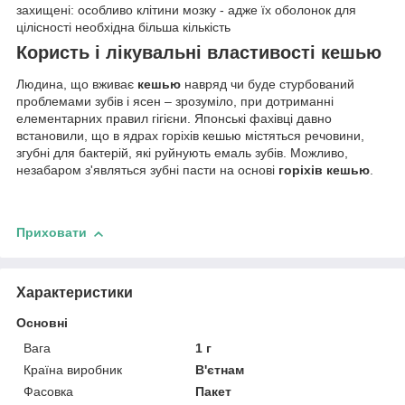
захищені: особливо клітини мозку - адже їх оболонок для
цілісності необхідна більша кількість
Користь і лікувальні властивості кешью
Людина, що вживає
кешью
навряд чи буде стурбований
проблемами зубів і ясен – зрозуміло, при дотриманні
елементарних правил гігієни. Японські фахівці давно
встановили, що в ядрах горіхів кешью містяться речовини,
згубні для бактерій, які руйнують емаль зубів. Можливо,
незабаром з'являться зубні пасти на основі
горіхів кешью
.
Приховати
Характеристики
Основні
Вага
1 г
Країна виробник
В'єтнам
Фасовка
Пакет