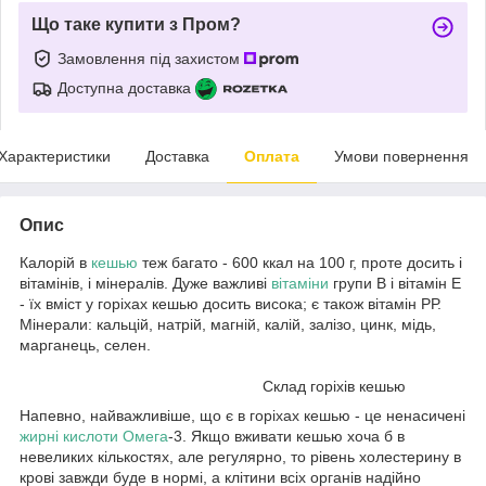
Що таке купити з Пром?
Замовлення під захистом
Доступна доставка
Характеристики
Доставка
Оплата
Умови повернення
Опис
Калорій в
кешью
теж багато - 600 ккал на 100 г, проте досить і
вітамінів, і мінералів. Дуже важливі
вітаміни
групи В і вітамін Е
- їх вміст у горіхах кешью досить висока; є також вітамін РР.
Мінерали: кальцій, натрій, магній, калій, залізо, цинк, мідь,
марганець, селен.
Склад горіхів кешью
Напевно, найважливіше, що є в горіхах кешью - це ненасичені
жирні кислоти Омега
-3. Якщо вживати кешью хоча б в
невеликих кількостях, але регулярно, то рівень холестерину в
крові завжди буде в нормі, а клітини всіх органів надійно