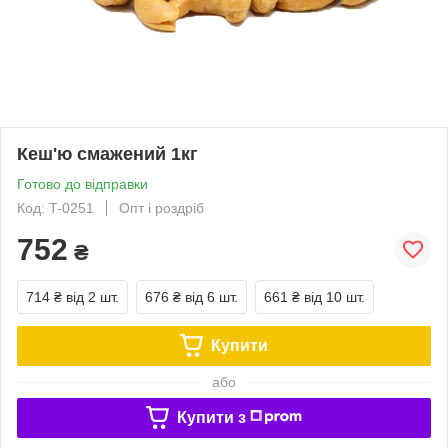
Кеш'ю смажений 1кг
Готово до відправки
Код: T-0251
Опт і роздріб
752
₴
714 ₴
від 2 шт.
676 ₴
від 6 шт.
661 ₴
від 10 шт.
Купити
або
Купити з