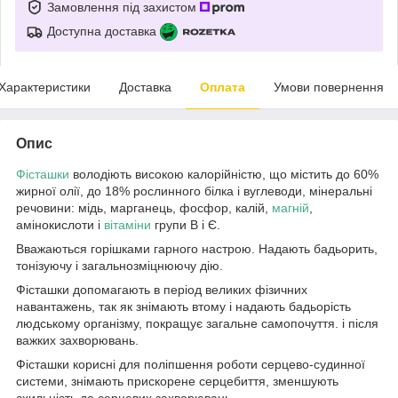
Замовлення під захистом
Доступна доставка
Характеристики
Доставка
Оплата
Умови повернення
Опис
Фісташки
володіють високою калорійністю, що містить до 60%
жирної олії, до 18% рослинного білка і вуглеводи, мінеральні
речовини: мідь, марганець, фосфор, калій,
магній
,
амінокислоти і
вітаміни
групи В і Є.
Вважаються горішками гарного настрою. Надають бадьорить,
тонізуючу і загальнозміцнюючу дію.
Фісташки допомагають в період великих фізичних
навантажень, так як знімають втому і надають бадьорість
людському організму, покращує загальне самопочуття. і після
важких захворювань.
Фісташки корисні для поліпшення роботи серцево-судинної
системи, знімають прискорене серцебиття, зменшують
схильність до серцевих захворювань.