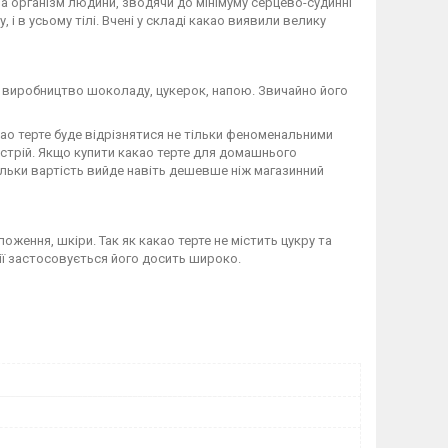
а організм людини, зводячи до мінімуму серцево-судинні
і в усьому тілі. Вчені у складі какао виявили велику
 – виробництво шоколаду, цукерок, напою. Звичайно його
о терте буде відрізнятися не тільки феноменальними
настрій. Якщо купити какао терте для домашнього
кільки вартість вийде навіть дешевше ніж магазинний
ення, шкіри. Так як какао терте не містить цукру та
гії застосовується його досить широко.