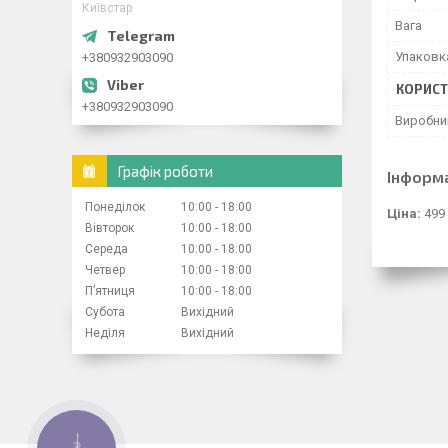
Київстар
Вага
Упаковк
+380932903090
КОРИСТ
+380932903090
Виробни
Графік роботи
Інформ
Понеділок
10:00
18:00
Ціна:
499
Вівторок
10:00
18:00
Середа
10:00
18:00
Четвер
10:00
18:00
Пʼятниця
10:00
18:00
Субота
Вихідний
Неділя
Вихідний
КНОПКА