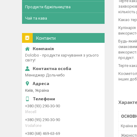
Терте как
захворюва
Продукти бджільництва
кількість
Чай та кава
Какао терт
Кулінарія
використо
Контакти
Будь-який
смаковими
використа
Dolcibo - продукти харчування з усього
продукт.
світу!
Терте как
Косметоло
Менеджер Дольчибо
інших доб
Київ, Україна
Характ
+380 (93) 290-30-90
lifecell
ОСНОВН
+380 (95) 290-30-90
Vodafone
Країна 
+380 (68) 469-63-69
Жирніст