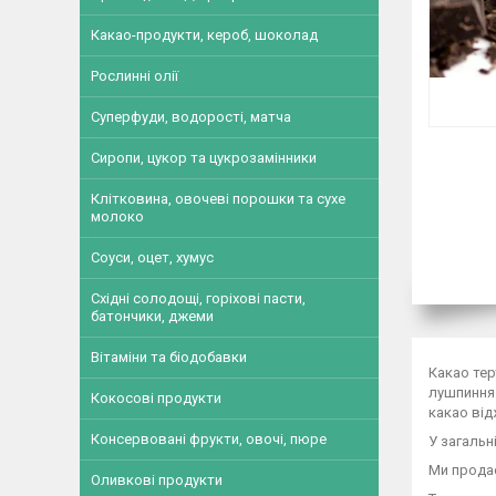
Какао-продукти, кероб, шоколад
Рослинні олії
Суперфуди, водорості, матча
Сиропи, цукор та цукрозамінники
Клітковина, овочеві порошки та сухе
молоко
Соуси, оцет, хумус
Східні солодощі, горіхові пасти,
батончики, джеми
Вітаміни та біодобавки
Какао тер
лушпиння 
Кокосові продукти
какао ві
Консервовані фрукти, овочі, пюре
У загальн
Ми продає
Оливкові продукти