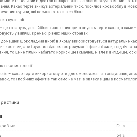
ао містить великий відсоток поліфенолів, які благополучно впливають н
ння. Какао терте знижує артеріальний тиск, посилює кровообігу в мозку, 
 речовин пурини, які посилюють синтез білка.
е в кулінарії
 – це та галузь, де найбільш часто використовують терте какао, а саме
вують у випічці, кремах і різних інших стравах.
 домашній шоколадний виріб в якому використовується натуральне кака
 якостями, але і чудово відновлює розумові і фізичні сили, і піднімає 
ння, то це не тільки набагато корисніше і смачніше, але й вигідніше, ос
ао в косметології
гія – какао терте використовують для омолодження, тонізування, зволож
авок, то і побічних ефектів так само не має, в звязку з цим в косметоло
еристики
І
виробник
Гана
ь
54 %