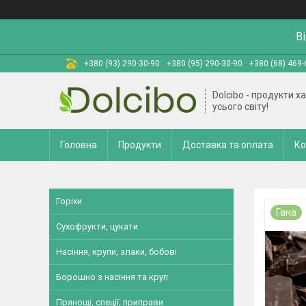
В
+380 (93) 290-30-90
+380 (95) 290-30-90
+380 (68) 469-
Dolcibo - продукти х
усього світу!
Головна
Продукти
Доставка та оплата
Ко
Горіхи
Гана
Сухофрукти, цукати
Насіння, крупи, злаки, бобові
Борошно з насіння та круп
Прянощі, спеції, приправи