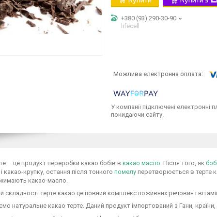
+380 (93) 290-30-90
lifecell
У компанії підключені електронні п
покидаючи сайту.
те – це продукт переробки какао бобів в
какао масло
. Після того, як
боб
і какао-крупку, остання після тонкого
помелу
перетворюється в терте ка
джимають какао-масло.
ій складності терте какао це повний комплекс поживних речовин і вітамі
мо натуральне какао терте. Даний продукт імпортований з Гани, країни, 