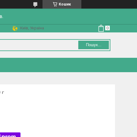
Кошик
в.
Київ, Україна
Пошук...
 г