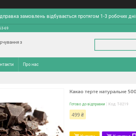
ідправка замовлень відбувається протягом 1-3 робочих дні
63-69
арчування з
нтакти
Про нас
Какао терте натуральне 500
Готово до відправки
Код:
T-0219
499 ₴
Купити
Купити з