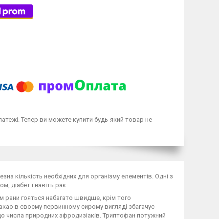
латежі. Тепер ви можете купити будь-який товар не
зна кількість необхідних для організму елементів. Одні з
м, діабет і навіть рак.
ом рани гояться набагато швидше, крім того
акао в своєму первинному сирому вигляді збагачує
я до числа природних афродизіаків. Триптофан потужний