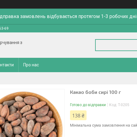
ідправка замовлень відбувається протягом 1-3 робочих дні
63-69
арчування з
нтакти
Про нас
Какао боби сирі 100 г
Готово до відправки
Код:
T-0205
138 ₴
Мінімальна сума замовлення на сай