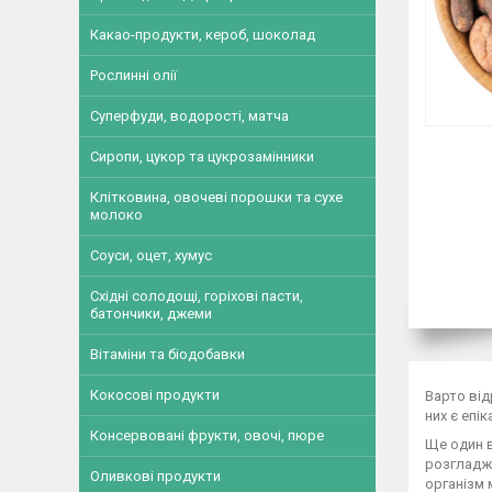
Какао-продукти, кероб, шоколад
Рослинні олії
Суперфуди, водорості, матча
Сиропи, цукор та цукрозамінники
Клітковина, овочеві порошки та сухе
молоко
Соуси, оцет, хумус
Східні солодощі, горіхові пасти,
батончики, джеми
Вітаміни та біодобавки
Кокосові продукти
Варто від
них є епі
Консервовані фрукти, овочі, пюре
Ще один в
розгладжу
Оливкові продукти
організм 