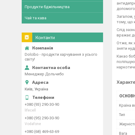
антидепр
Продукти бджільництва
допомогою
Загалом, 
Чай та кава
тому, що 
Слід зазн
вражає до
Контакти
Отже, як 
зняти нуд
Dolcibo - продукти харчування з усього
Какао боб
світу!
поліпшуют
наркотичн
Менеджер Дольчибо
Характ
Київ, Україна
ОСНОВН
+380 (93) 290-30-90
Країна 
lifecell
Тип
+380 (95) 290-30-90
Vodafone
Жирніст
+380 (68) 469-63-69
Вага