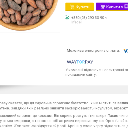
Купити
Купити з
+380 (93) 290-30-90
lifecell
У компанії підключені електронні п
покидаючи сайту.
разу сказати, що ця сировина справжнє багатство. У ній міститься величе
катехін. Завдяки якій реально знизити захворюваність інсультом, інфаркто
ажливий елемент це кокохил. Він сприяє росту клітин шкіри. Таким чин
ються зморшки, а також запобігає ризик виразки шлунка. Органічний к
магнієм. З'являється відчуття ейфорії. Аргінін у свою чергу відноситьс