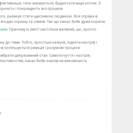
ктивніше, тиск знижується, будуються міцні кістки. З
рюють і покращують всі процеси.
 його, ризикує стати щасливою людиною. Вся справа в
, ягодах чорниці та ожини. Так що какао боби дуже корисні.
нами
. Причому їх зміст настільки великий, що, просто
у до тями. Тобто, простіше кажучи, підняти настрій і
ож поліпшується реакція і розумові процеси.
рибрати депресивний стан. Самопочуття і настрій,
властивостей, какао боби зовсім не викликають
и