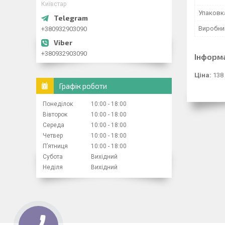
Київстар
Упаковк
Виробни
+380932903090
+380932903090
Інформ
Ціна:
138
Графік роботи
Понеділок
10:00
18:00
Вівторок
10:00
18:00
Середа
10:00
18:00
Четвер
10:00
18:00
Пʼятниця
10:00
18:00
Субота
Вихідний
Неділя
Вихідний