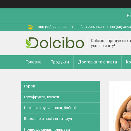
В
+380 (93) 290-30-90
+380 (95) 290-30-90
+380 (68) 469-
Dolcibo - продукти х
усього світу!
Головна
Продукти
Доставка та оплата
Ко
Горіхи
Сухофрукти, цукати
Насіння, крупи, злаки, бобові
Борошно з насіння та круп
Прянощі, спеції, приправи