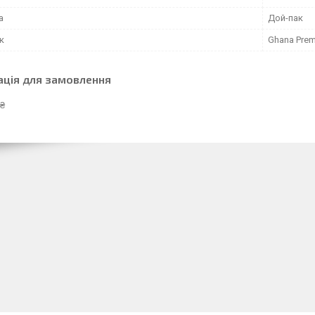
а
Дой-пак
к
Ghana Pre
ація для замовлення
 ₴