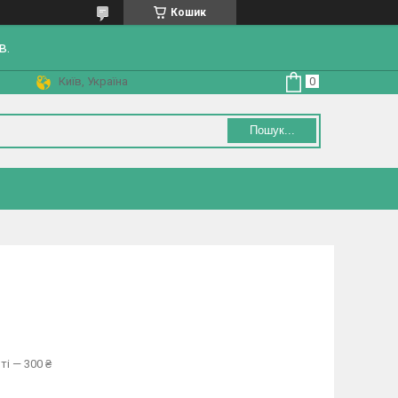
Кошик
в.
Київ, Україна
Пошук...
ті — 300 ₴