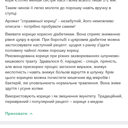
Таким чином її легко молоти до порошку навіть вручну в
ступці.
Аромат "справжньої кориці" - незабутній, його неможливо
описати - потрібно пробувати самим!
Вживати корицю корисно діабетикам. Вона сприяє зниженню
рівня цукру в крові. При боротьбі з цукровим діабетом можна
застосовувати наступний рецепт: щодня з ранку з'їдати
половину чайної ложки порошку кориці.
Рекомендована кориця при різних захворюваннях шлунково-
кишкового тракту. Здавалося б, парадокс - спеція, пряність,
але вона прискорює процес загоєння виразок, знижує
кислотність і навіть знижує больові відчуття в шлунку. Крім
цього корицею можна почистити кишечник від мікробів і
бактерій, які уповільнюють нормальне травлення. Вона зніме
здуття і усуне коліки.
Використовують корицю і як зміцнення імунітету. Традиційний,
перевірений і популярний рецепт – кориця з медом.
Приховати