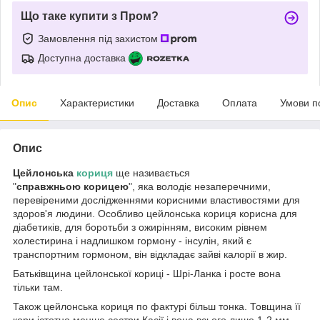
Що таке купити з Пром?
Замовлення під захистом
Доступна доставка
Опис
Характеристики
Доставка
Оплата
Умови п
Опис
Цейлонська
кориця
ще називається
"
справжньою корицею
", яка володіє незаперечними,
перевіреними дослідженнями корисними властивостями для
здоров'я людини. Особливо цейлонська кориця корисна для
діабетиків, для боротьби з ожирінням, високим рівнем
холестирина і надлишком гормону - інсулін, який є
транспортним гормоном, він відкладає зайві калорії в жир.
Батьківщина цейлонської кориці - Шрі-Ланка і росте вона
тільки там.
Також цейлонська кориця по фактурі більш тонка. Товщина її
кори істотно менше сестри Касії і вона всього лише 1-2 мм.