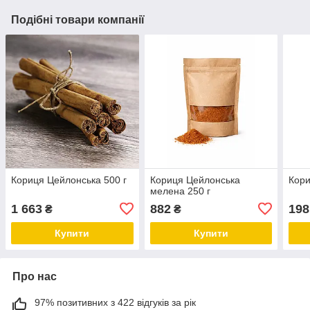
Подібні товари компанії
Кориця Цейлонська 500 г
Кориця Цейлонська
Кори
мелена 250 г
1 663
882
198
₴
₴
Купити
Купити
Про нас
97% позитивних з 422 відгуків за рік