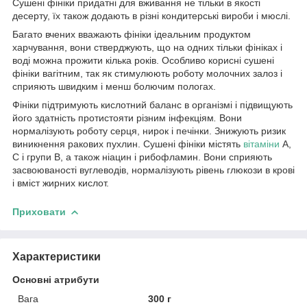
Сушені фініки придатні для вживання не тільки в якості
десерту, їх також додають в різні кондитерські вироби і мюслі.
Багато вчених вважають фініки ідеальним продуктом
харчування, вони стверджують, що на одних тільки фініках і
воді можна прожити кілька років. Особливо корисні сушені
фініки вагітним, так як стимулюють роботу молочних залоз і
сприяють швидким і менш болючим пологах.
Фініки підтримують кислотний баланс в організмі і підвищують
його здатність протистояти різним інфекціям
.
Вони
нормалізують роботу серця, нирок і печінки. Знижують ризик
виникнення ракових пухлин. Сушені фініки містять
вітаміни
А,
С і групи B, а також ніацин і рибофламин. Вони сприяють
засвоюваності вуглеводів, нормалізують рівень глюкози в крові
і вміст жирних кислот.
Приховати
Характеристики
Основні атрибути
Вага
300 г