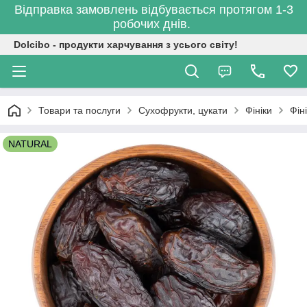
Відправка замовлень відбувається протягом 1-3
робочих днів.
Dolcibo - продукти харчування з усього світу!
Товари та послуги
Сухофрукти, цукати
Фініки
Фін
NATURAL