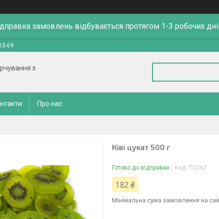
ідправка замовлень відбувається протягом 1-3 робочих дні
63-69
арчування з
нтакти
Про нас
Ківі цукат 500 г
Готово до відправки
Код:
T-0262
182 ₴
Мінімальна сума замовлення на сай