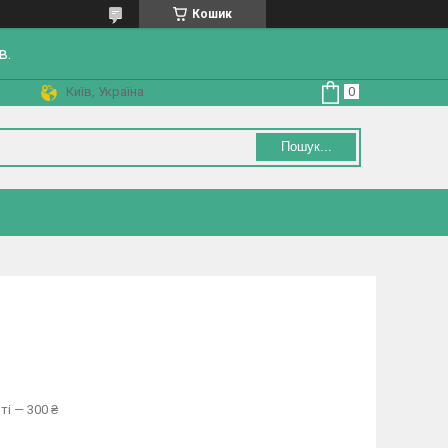
Кошик
в.
Київ, Україна
Пошук...
ті — 300 ₴