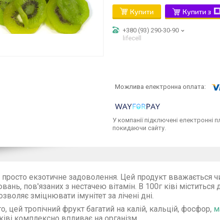
Купити
Купити з
+380 (93) 290-30-90
lifecell
У компанії підключені електронні п
покидаючи сайту.
е просто екзотичне задоволення. Цей продукт вважається ч
вань, пов'язаних з нестачею вітамін. В 100г ківі міститься
озволяє зміцнювати імунітет за лічені дні.
го, цей тропічний фрукт багатий на калій, кальцій, фосфор,
м
 ківі комплексно впливає на організм.