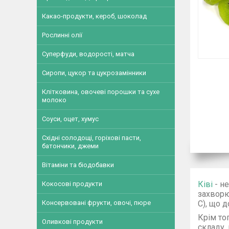
Какао-продукти, кероб, шоколад
Рослинні олії
Суперфуди, водорості, матча
Сиропи, цукор та цукрозамінники
Клітковина, овочеві порошки та сухе
молоко
Соуси, оцет, хумус
Східні солодощі, горіхові пасти,
батончики, джеми
Вітаміни та біодобавки
Ківі
- н
Кокосові продукти
захворю
Консервовані фрукти, овочі, пюре
C), що д
Крім то
Оливкові продукти
складу,