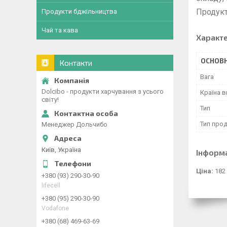
Продукт
Продукти бджільництва
Чай та кава
Характ
ОСНОВН
Контакти
Вага
Dolcibo - продукти харчування з усього
Країна 
світу!
Тип
Тип прод
Менеджер Дольчибо
Київ, Україна
Інформ
Ціна:
182
+380 (93) 290-30-90
lifecell
+380 (95) 290-30-90
Vodafone
+380 (68) 469-63-69