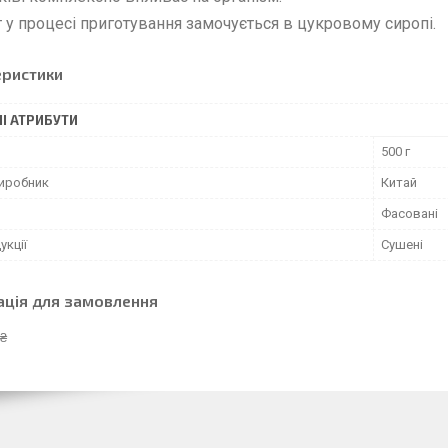
 у процесі приготування замочується в цукровому сиропі.
еристики
І АТРИБУТИ
500 г
виробник
Китай
Фасовані
укції
Сушені
ація для замовлення
 ₴