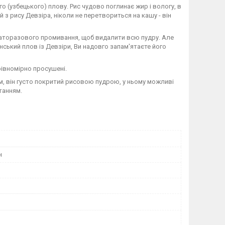
(узбецького) плову. Рис чудово поглинає жир і вологу, в
з рису Девзіра, ніколи не перетвориться на кашу - він
агаторазового промивання, щоб видалити всю пудру. Але
ський плов із Девзіри, Ви надовго запам'ятаєте його
 рівномірно просушені.
м, він густо покритий рисовою пудрою, у ньому можливі
танням.
н