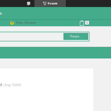
Кошик
в.
Київ, Україна
Пошук...
іб
Код:
T-0685