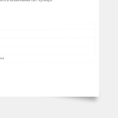
е в незвичайний світ кулінарії.
нка