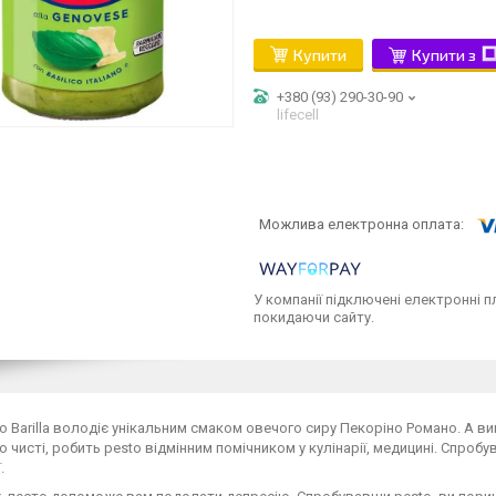
Купити
Купити з
+380 (93) 290-30-90
lifecell
У компанії підключені електронні п
покидаючи сайту.
о Barilla володіє унікальним смаком овечого сиру Пекоріно Романо. А ви
о чисті, робить pesto відмінним помічником у кулінарії, медицині. Спробу
.