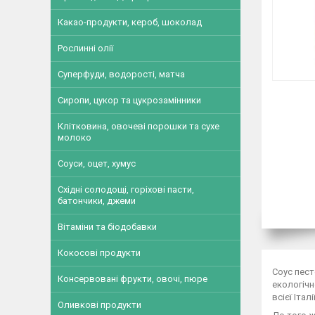
Какао-продукти, кероб, шоколад
Рослинні олії
Суперфуди, водорості, матча
Сиропи, цукор та цукрозамінники
Клітковина, овочеві порошки та сухе
молоко
Соуси, оцет, хумус
Східні солодощі, горіхові пасти,
батончики, джеми
Вітаміни та біодобавки
Кокосові продукти
Соус пест
Консервовані фрукти, овочі, пюре
екологічн
всієї Італії
Оливкові продукти