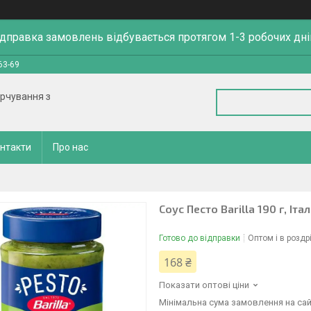
ідправка замовлень відбувається протягом 1-3 робочих дні
63-69
арчування з
нтакти
Про нас
Соус Песто Barilla 190 г, Італ
Готово до відправки
Оптом і в роздр
168 ₴
Показати оптові ціни
Мінімальна сума замовлення на сай