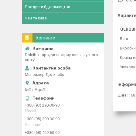
До того ж
Продукти бджільництва
Характ
Чай та кава
ОСНОВН
Контакти
Вага
Виробни
Dolcibo - продукти харчування з усього
Країна 
світу!
Упаковк
Менеджер Дольчибо
Інформ
Київ, Україна
Ціна:
168
+380 (93) 290-30-90
lifecell
+380 (95) 290-30-90
Vodafone
+380 (68) 469-63-69