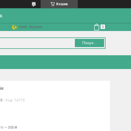
Кошик
в.
Київ, Україна
Пошук...
ія
іб
Код:
T-0775
ті — 300 ₴