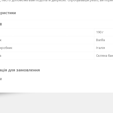
, песто допоможе вам подолати депресію. Спробувавши pesto, ви поринет
еристики
І
190 г
к
Barilla
виробник
Італія
а
Скляна ба
ація для замовлення
 ₴