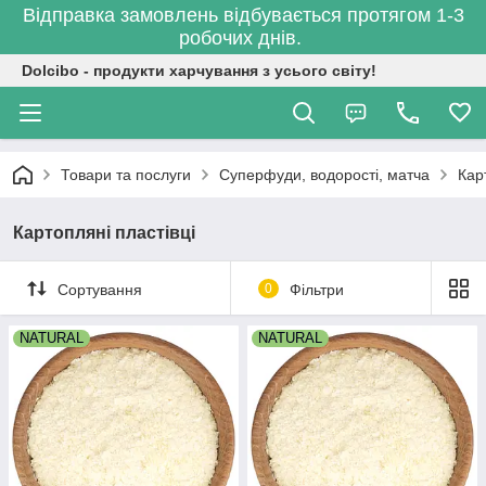
Відправка замовлень відбувається протягом 1-3
робочих днів.
Dolcibo - продукти харчування з усього світу!
Товари та послуги
Суперфуди, водорості, матча
Кар
Картопляні пластівці
Сортування
0
Фільтри
NATURAL
NATURAL