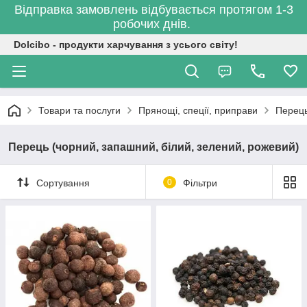
Відправка замовлень відбувається протягом 1-3
робочих днів.
Dolcibo - продукти харчування з усього світу!
Товари та послуги
Прянощі, спеції, приправи
Перець
Перець (чорний, запашний, білий, зелений, рожевий)
Сортування
0
Фільтри