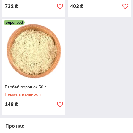
732
403
₴
₴
Superfood
Баобаб порошок 50 г
Немає в наявності
148
₴
Про нас