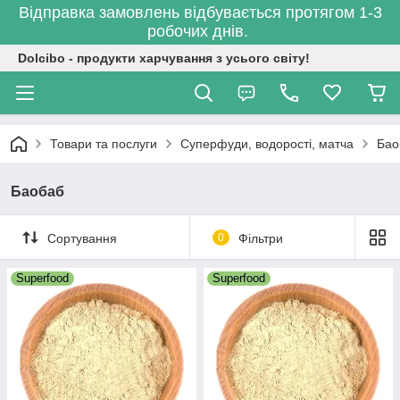
Відправка замовлень відбувається протягом 1-3
робочих днів.
Dolcibo - продукти харчування з усього світу!
Товари та послуги
Суперфуди, водорості, матча
Бао
Баобаб
Сортування
0
Фільтри
Superfood
Superfood