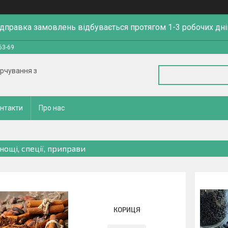
ідправка замовлень відбувається протягом 1-3 робочих дні
63-69
арчування з
нтакти
Про нас
нощі, спеції, приправи
КОРИЦЯ