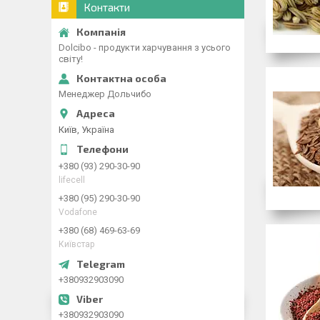
Контакти
Dolcibo - продукти харчування з усього
світу!
Менеджер Дольчибо
Київ, Україна
+380 (93) 290-30-90
lifecell
+380 (95) 290-30-90
Vodafone
+380 (68) 469-63-69
Київстар
+380932903090
+380932903090