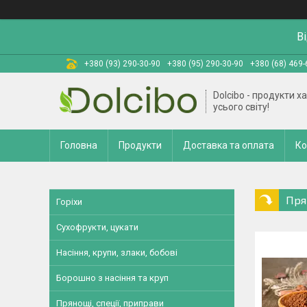
В
+380 (93) 290-30-90
+380 (95) 290-30-90
+380 (68) 469-
Dolcibo - продукти х
усього світу!
Головна
Продукти
Доставка та оплата
Ко
Пря
Горіхи
Сухофрукти, цукати
Насіння, крупи, злаки, бобові
Борошно з насіння та круп
Прянощі, спеції, приправи