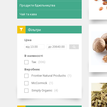
Продукти бджільництва
Чай та кава
Фільтри
Ціна
В наявності
Так
336
Виробник
Frontier Natural Products
1
McCormick
1
Simply Organic
4