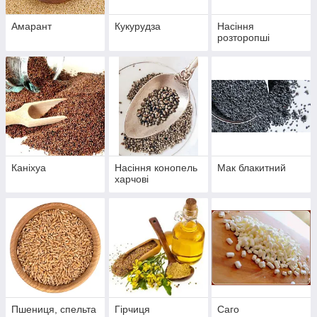
Амарант
Кукурудза
Насіння
розторопші
Каніхуа
Насіння конопель
Мак блакитний
харчові
Пшениця, спельта
Гірчиця
Саго