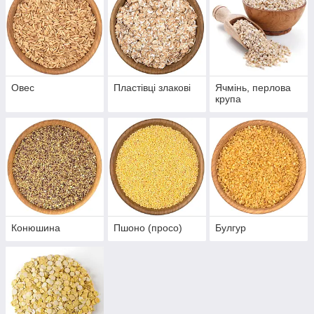
Овес
Пластівці злакові
Ячмінь, перлова
крупа
Конюшина
Пшоно (просо)
Булгур