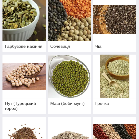
Гарбузове насіння
Сочевиця
Чіа
Нут (Турецький
Маш (боби мунг)
Гречка
горох)